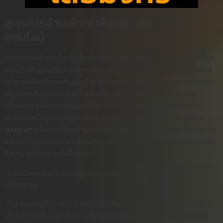
สูตรการอ่านเค้าไพ่เสือมังกรในคาสิโน
ออนไลน์
หากจะเอ่ยถึงเกมใน เว็บไซต์คาสิโน ยอดนิยมไม่แพ้เกมบาคาร่าก็น่า
จะหนีไม่พ้นเกมที่มีความรวดเร็ว แล้วก็มีการวินิจฉัยแพ้ชนะด้วยไพ่
เพียงแค่ใบเดียวอย่างเกมไพ่เสือมังกรอย่างไม่ต้องสงสัย แม้เปรียบ
เทียบสถิติแล้วเกมนี้นับว่าเป็นที่นิยมถัดลงมาจากบาคาร่าเลย
เนื่องจากว่ามีการทราบผลที่เร็ว เข้าใจง่าย และไม่จำต้องใช้ความ
ชำนาญอะไรมากไม่น้อยเลยทีเดียวก็สามารถทำเงินได้
ทางเข้า
ufabet
เมื่อก่อนที่จะเข้าเล่นก็จะต้องเตรียมความพร้อมให้ดีซะก่อน
และก็การเตรียมการเตรียมตัวก่อนเล่น คาสิโนออนไลน์ ควรจะทำยัง
ไงบ้าง ไปติดตามกันได้เลย
1.เล่าเรียนแนวทางและก็สูตรการอ่านเค้าไพ่ของเสือมังกรให้
เชี่ยวชาญ
จำนวนมากผู้ที่จะเล่นเสือมังกรใน เว็บไซต์คาสิโน นั้นจำเป็นที่จะต้อง
อ่านเค้าไพ่เป็นอยู่แล้วในระดับนึง เพื่อเป็นการลดการเสี่ยงสำหรับ