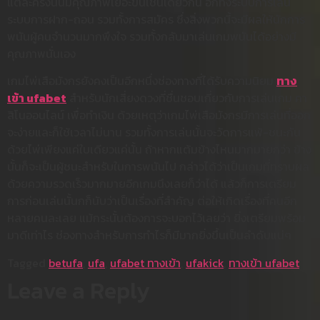
แต่ละครั้งนั้นมีคุณภาพเยอะขึ้นเช่นเดียวกัน อีกทั้งระบบการเล่น
ระบบการฝาก-ถอน รวมทั้งการสมัคร ซึ่งสิ่งพวกนี้จะมีผลให้นักการ
พนันผู้คนจำนวนมากพึงใจ รวมทั้งกลับมาเล่นเกมพนันได้อย่างมี
คุณภาพนั่นเอง
เกมไพ่เสือมังกรยังคงเป็นอีกหนึ่งช่องทางที่ได้รับความนิยม
ทาง
เข้า ufabet
สำหรับนักเสี่ยงดวงที่ชื่นชอบเกี่ยวกับการเล่นเกม คา
สิโนออนไลน์ เพื่อทำเงิน ด้วยเหตุว่าเกมไพ่เสือมังกรมีการเล่นที่ออก
จะง่ายและก็ใช้เวลาไม่นาน รวมทั้งการเล่นนั้นจะวัดการแพ้-ชนะกัน
ด้วยไพ่เพียงแค่ใบเดียวแค่นั้น ถ้าหากแต้มข้างไหนมากมายกว่า ข้าง
นั้นก็จะเป็นผู้ชนะสำหรับในการพนันไป กล่าวได้ว่าเป็นเกมที่ทราบผล
ด้วยความรวดเร็วมากมายอีกเกมนึงเลยก็ว่าได้ แล้วก็การเตรียม
การก่อนเล่นนั้นกก็นับว่าเป็นเรื่องที่สำคัญ ต่อให้เกิดเรื่องที่คนอีก
หลายคนละเลย แม้กระนั้นต้องการจะบอกไว้เลยว่า ยิ่งเตรียมพร้อม
มาดีเท่าไร ช่องทางสำหรับการทำไรก็มีมากยิ่งขึ้นเป็นลำดับแน่ๆ
Tagged
betufa
,
ufa
,
ufabet ทางเข้า
,
ufakick
,
ทางเข้า ufabet
Leave a Reply