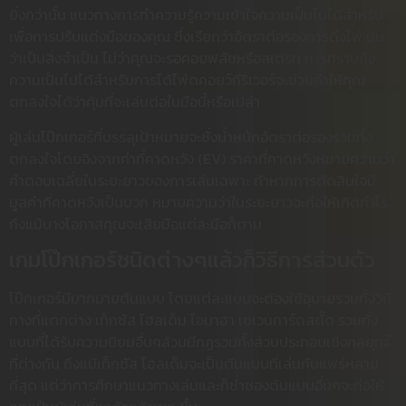
ยิ่งกว่านั้น แนวทางการทำความรู้ความเข้าใจความเป็นไปได้สำหรับ
เพื่อการปรับแต่งมือของคุณ ซึ่งเรียกว่าอัตราต่อรองการดึงไพ่ นับ
ว่าเป็นสิ่งจำเป็น ไม่ว่าคุณจะรอคอยฟลัชหรือสเตรท การทราบถึง
ความเป็นไปได้สำหรับการได้ไพ่ดคอยว์ที่ริเวอร์จะช่วยทำให้คุณ
ตกลงใจได้ว่าคุ้มที่จะเล่นต่อในมือนี้หรือเปล่า
ผู้เล่นโป๊กเกอร์ที่บรรลุเป้าหมายจะชั่งน้ำหนักอัตราต่อรองรวมทั้ง
ตกลงใจโดยอิงจากค่าที่คาดหวัง (EV) ราคาที่คาดหวังหมายความว่า
คำตอบเฉลี่ยในระยะยาวของการเล่นเฉพาะ ถ้าหากการตัดสินใจมี
มูลค่าที่คาดหวังเป็นบวก หมายความว่าในระยะยาวจะก่อให้เกิดกำไร
ถึงแม้บางโอกาสคุณจะเสียมือแต่ละมือก็ตาม
เกมโป๊กเกอร์ชนิดต่างๆแล้วก็วิธีการส่วนตัว
โป๊กเกอร์มีมากมายต้นแบบ โดยแต่ละแบบจะต้องใช้อุบายรวมทั้งวิถี
ทางที่แตกต่าง เท็กซัส โฮลเด็ม โอมาฮา เซเวนการ์ดสตั๊ด รวมทั้ง
แบบที่ได้รับความนิยมอื่นๆล้วนมีกฎรวมทั้งส่วนประกอบเชิงกลยุทธ์
ที่ต่างกัน ถึงแม้เท็กซัส โฮลเด็มจะเป็นต้นแบบที่เล่นกันแพร่หลาย
ที่สุด แต่ว่าการศึกษาแนวทางเล่นและก็ช่ำชองต้นแบบอื่นๆจะก่อให้