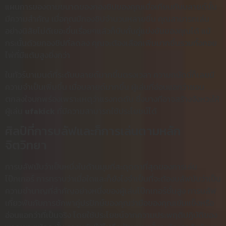
แผนการของตามขนาดของกองชิปของคุณเมื่อเทียบกับบลายด์นั้น
มีความสำคัญ เมื่อคุณมีกองชิปจำนวนหลายชิ้น คุณสามารถเล่น
อย่างนิสัยไม่ดีเยอะขึ้นเรื่อยๆแล้วก็บีบคั้นคู่แข่งขันของคุณได้ แม้
กระนั้นด้วยกองชิปที่ลดลง คุณจะต้องเลือกเพิ่มมากขึ้นรวมทั้งคอย
ไพ่ที่มีแต้มสูงยิ่งกว่า
ในทัวร์นาเมนต์ที่ระดับบลายด์มากขึ้นตรงเวลา ความถนัดนี้ก็เลยมี
ความจำเป็นเพิ่มขึ้น เมื่อบลายด์มากขึ้น ผู้เล่นที่อ่อนแอกว่าชอบ
ตกลงใจบกพร่องเพราะเหตุว่าแรงกดดัน ซึ่งบางทีอาจสร้างจังหวะให้
ผู้เล่น
ufakick
ที่มีความสามารถใช้ประโยชน์ได้
ศิลป์ที่การบลัฟและก็การเล่นตามหลัก
จิตวิทยา
การบลัฟนับว่าเป็นหนึ่งในด้านมุมที่สะดุดตาที่สุดของการเล่น
โป๊กเกอร์ การทราบว่าเมื่อใดและก็ยังไงจำเป็นที่จะต้องบลัฟนับว่าเป็น
ความชำนาญที่สำคัญอย่างหนึ่งของผู้เล่นโป๊กเกอร์ชั้นสูง การบลัฟ
เกี่ยวพันกับการชักพาคู่ปรปักษ์ของคุณว่ามือของคุณเข้มแข็งหรือ
อ่อนแอกว่าที่เป็นจริง โดยใช้ประโยชน์จากความประพฤติปฏิบัติของ