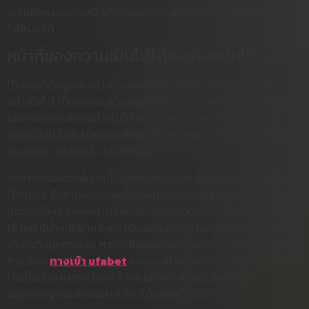
ออกเมื่อควรจะช่วยรักษาเงินลงทุนของคุณรวมทั้งปกป้องการตัดสิน
ใจที่ห่วยได้
หน้าที่ของความเป็นไปได้และก็เลขในโป๊กเกอร์
โป๊กเกอร์มักถูกชี้แจงว่าเป็นเกมที่มีข้อมูลไม่ครบถ้วนบริบูรณ์
อย่างไรก็ดี โป๊กเกอร์ยังเป็นเกมที่มีพื้นฐานมาจากเลขคณิตโดย
เฉพาะอย่างยิ่งความเป็นไปได้ แนวทางการทำความรู้ความเข้าใจ
ความเป็นไปได้ในโป๊กเกอร์ช่วยทำให้คุณตกลงใจเจริญขึ้นเมื่อจำ
ต้องพนัน ปรับเงินขึ้น หรือพับไพ่
อัตราต่อรองของพ็อตเป็นเยี่ยมในแนวความคิดทางคณิตที่สำคัญใน
โป๊กเกอร์ อัตราต่อรองของพ็อตหมายคืออัตราส่วนของขนาดพ็อต
ปัจจุบันนี้กับทุนของการเรียกที่คิดไว้ ถ้าเงินรางวัลที่บางทีอาจได้รับ
(พ็อต) มีน้ำหนักมากยิ่งกว่าเงินลงทุนของการอยู่ในมือ การเล่นต่อ
บางทีอาจถูกทางเลข หากว่ามือของคุณจะไม่ดีที่สุดเดี๋ยวนี้ก็ตาม
การเรียน
ทางเข้า ufabet
แนวทางคำนวณอัตราต่อรองของพ็อ
โคนปิ้งเร็วสามารถช่วยทำให้คุณมีข้อดีเหนือคู่ปรับที่อาศัย
สัญชาตญาณเพียงอย่างเดียวได้อย่างเห็นได้ชัด