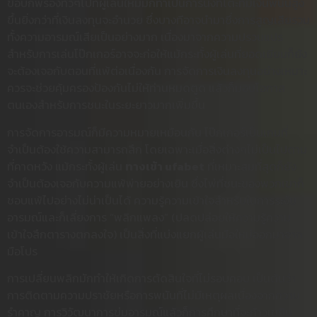
ข้อบกพร่องทั่วๆไปที่ผู้เล่นใหม่มักทำเป็นการนั่งที่โต๊ะที่มีเงินพนันสูง
ขึ้นยิ่งกว่าที่เงินลงทุนจะอำนวย ซึ่งบางทีอาจนำมาซึ่งการสูญเสียรวม
ทั้งความอารมณ์เสียเป็นอย่างมาก เนื่องมาจากความปรวนแปร
สำหรับการเล่นโป๊กเกอร์อาจจะก่อให้แม้กระทั้งผู้เล่นที่ยอดเยี่ยมก็ยัง
จะต้องเจอกับตอนที่แพ้ต่อเนื่องกัน การจัดการเงินลงทุนอย่างเหมาะ
ควรจะช่วยคุ้มครองป้องกันไม่ให้ท่านหมดตูด แล้วก็มอบโอกาส
ตนเองสำหรับการชนะในระยะยาวมากเพิ่มขึ้น
การจัดการอารมณ์ก็มีความหมายเหมือนกัน โป๊กเกอร์เป็นเกมที่
จำเป็นต้องใช้ความสามารถสึก โดยเฉพาะเมื่อสิ่งต่างๆไม่เป็นไปตาม
ที่คาดหวัง แม้กระทั้งผู้เล่น
ทางเข้า ufabet
ที่เหมาะสมที่สุดก็ยัง
จำเป็นต้องเจอกับความแพ้พ่ายอย่างเยิน ซึ่งไพ่ที่ชนะของพวกเขาก็
ชอบแพ้ไปอย่างไม่น่าเป็นได้ ความรู้ความเข้าใจสำหรับในการระงับ
อารมณ์และก็เลี่ยงการ “พลิกแพลง” (ปลดปล่อยให้ความรู้ความ
เข้าใจสึกตารางตกลงใจ) เป็นสิ่งที่แบ่งแยกผู้เล่นมือใหม่ออกมาจาก
มือโปร
การเปลี่ยนพลิกมักทำให้เกิดการตัดสินใจที่ไม่รอบคอบ เป็นต้นว่า
การติดตามความปราชัยหรือการพนันที่ไม่มีเหตุผลเนื่องจากความ
รำคาญ การวิวัฒนาการข่มอารมณ์แล้วก็การศึกษาที่จะก้าวเขยิบ