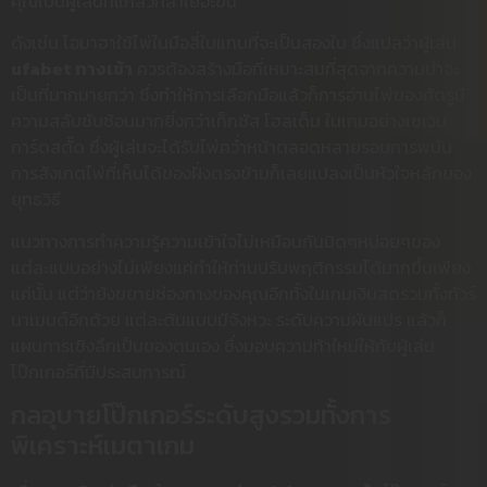
คุณเป็นผู้เล่นที่แกล้วกล้าเยอะขึ้น
ดังเช่น โอมาฮาใช้ไพ่ในมือสี่ใบแทนที่จะเป็นสองใบ ซึ่งแปลว่าผู้เล่น
ufabet ทางเข้า
ควรต้องสร้างมือที่เหมาะสมที่สุดจากความน่าจะ
เป็นที่มากมายกว่า ซึ่งทำให้การเลือกมือแล้วก็การอ่านไพ่ของศัตรูมี
ความสลับซับซ้อนมากยิ่งกว่าเท็กซัส โฮลเด็ม ในเกมอย่างเซเวน
การ์ดสตั๊ด ซึ่งผู้เล่นจะได้รับไพ่คว่ำหน้าตลอดหลายรอบการพนัน
การสังเกตไพ่ที่เห็นได้ของฝั่งตรงข้ามก็เลยแปลงเป็นหัวใจหลักของ
ยุทธวิธี
แนวทางการทำความรู้ความเข้าใจไม่เหมือนกันนิดๆหน่อยๆของ
แต่ละแบบอย่างไม่เพียงแค่ทำให้ท่านปรับพฤติกรรมได้มากขึ้นเพียง
แค่นั้น แต่ว่ายังขยายช่องทางของคุณอีกทั้งในเกมเงินสดรวมทั้งทัวร์
นาเมนต์อีกด้วย แต่ละต้นแบบมีจังหวะ ระดับความผันแปร แล้วก็
แผนการเชิงลึกเป็นของตนเอง ซึ่งมอบความท้าใหม่ให้กับผู้เล่น
โป๊กเกอร์ที่มีประสบการณ์
กลอุบายโป๊กเกอร์ระดับสูงรวมทั้งการ
พิเคราะห์เมตาเกม