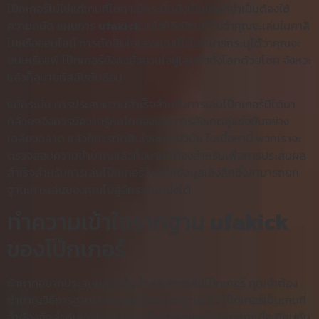
โป๊กเกอร์ไม่ใช่แค่เกมที่โชค แม้กระนั้นยังเป็นเกมที่จำเป็นต้องใช้
ความถนัด แผนการ
ufakick
แล้วก็จิตวิทยา ไม่ว่าคุณจะเล่นในคาสิ
โนหรือออนไลน์ การตัดสินใจของคุณที่โต๊ะสามารถระบุได้ว่าคุณจะ
ชนะหรือแพ้ โป๊กเกอร์ยังคงยั่วยวนใจผู้เล่นทั่วทั้งโลกด้วยโชค จังหวะ
แล้วก็อุบายที่สลับซับซ้อน
แม้กระนั้น การประสบความสำเร็จสำหรับการเล่นโป๊กเกอร์มิได้มา
กล้วยๆจึงควรมีความรู้กลไกของเกม การสังเกตคู่แข่งขันอย่าง
เฉลียวฉลาด แล้วก็การตัดสินใจอย่างมีวินัย ในเนื้อหานี้ พวกเราจะ
ตรวจสอบความชำนาญแล้วก็อุบายที่ต้องสำหรับเพื่อการประสบผล
สำเร็จสำหรับการเล่นโป๊กเกอร์ โดยให้ข้อมูลเชิงลึกซึ่งสามารถยก
ฐานะการเล่นของคุณไปสู่อีกระดับหนึ่งได้
ทำความเข้าใจรากฐาน
ufakick
ของโป๊กเกอร์
ถ้าหากอยากประสบผลสำเร็จสำหรับการเล่นโป๊กเกอร์ คุณจำต้อง
ชำนาญวิธีการฐานรากซะก่อน โดยรากฐานแล้ว โป๊กเกอร์เป็นเกมที่
จำต้องจัดลำดับมือ โดยความแข็งแกร่งของมือของคุณเมื่อเทียบกับ