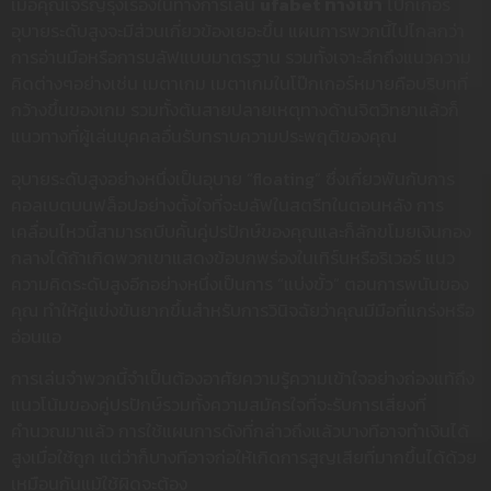
เมื่อคุณเจริญรุ่งเรืองในทางการเล่น
ufabet ทางเข้า
โป๊กเกอร์
อุบายระดับสูงจะมีส่วนเกี่ยวข้องเยอะขึ้น แผนการพวกนี้ไปไกลกว่า
การอ่านมือหรือการบลัฟแบบมาตรฐาน รวมทั้งเจาะลึกถึงแนวความ
คิดต่างๆอย่างเช่น เมตาเกม เมตาเกมในโป๊กเกอร์หมายคือบริบทที่
กว้างขึ้นของเกม รวมทั้งต้นสายปลายเหตุทางด้านจิตวิทยาแล้วก็
แนวทางที่ผู้เล่นบุคคลอื่นรับทราบความประพฤติของคุณ
อุบายระดับสูงอย่างหนึ่งเป็นอุบาย “floating” ซึ่งเกี่ยวพันกับการ
คอลเบตบนฟล็อปอย่างตั้งใจที่จะบลัฟในสตรีทในตอนหลัง การ
เคลื่อนไหวนี้สามารถบีบคั้นคู่ปรปักษ์ของคุณและก็ลักขโมยเงินกอง
กลางได้ถ้าเกิดพวกเขาแสดงข้อบกพร่องในเทิร์นหรือริเวอร์ แนว
ความคิดระดับสูงอีกอย่างหนึ่งเป็นการ “แบ่งขั้ว” ตอนการพนันของ
คุณ ทำให้คู่แข่งขันยากขึ้นสำหรับการวินิจฉัยว่าคุณมีมือที่แกร่งหรือ
อ่อนแอ
การเล่นจำพวกนี้จำเป็นต้องอาศัยความรู้ความเข้าใจอย่างถ่องแท้ถึง
แนวโน้มของคู่ปรปักษ์รวมทั้งความสมัครใจที่จะรับการเสี่ยงที่
คำนวณมาแล้ว การใช้แผนการดังที่กล่าวถึงแล้วบางทีอาจทำเงินได้
สูงเมื่อใช้ถูก แต่ว่าก็บางทีอาจก่อให้เกิดการสูญเสียที่มากขึ้นได้ด้วย
เหมือนกันแม้ใช้ผิดจะต้อง