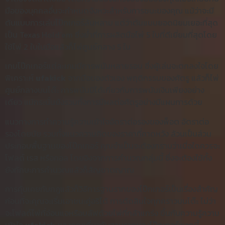
มือของบุคคลอื่นจะกำหนดจังหวะสำหรับการชนะของคุณ แม้ว่าจะมี
ต้นแบบการเล่นโป๊กเกอร์ล้นหลาม แต่ว่าต้นแบบยอดนิยมเยอะที่สุด
เป็น Texas Hold’em ซึ่งย้ำที่การผลิตมือไพ่ 5 ใบที่ดีเยี่ยมที่สุดโดย
ใช้ไพ่ 2 ใบในมือแล้วก็ไพ่ศูนย์กลาง 5 ใบ
เกมโป๊กเกอร์แต่ละเกมมีการพนันหลายรอบ ซึ่งผู้เล่นจะตกลงใจโดย
พิเคราะห์
ufakick
จากมือของตัวเอง พฤติกรรมของศัตรู แล้วก็ไพ่
ศูนย์กลางบนโต๊ะ การพนันมิได้เกี่ยวกับการพนันเงินเพียงอย่าง
เดียว แม้กระนั้นยังรวมทั้งการมีผลต่อศัตรูอย่างมีแผนการด้วย
แนวทางการทำความรู้ความเข้าใจอัตราต่อรองของพ็อต อัตราต่อ
รองโดยนัย รวมทั้งแนวความคิดของราคาที่คาดหวัง ล้วนเป็นส่วน
ประกอบพื้นฐานของโป๊กเกอร์ คุณจำเป็นจะต้องทราบว่าเมื่อใดควรจะ
โฟลด์ เรส หรือคอล โดยอิงจากการคำนวณกลุ่มนี้ ซึ่งจะต้องใช้ทั้ง
ยังทักษะการคำนวณแล้วก็สัญชาตญาณ
การคุ้นเคยกับกฎแล้วก็วิธีการฐานรากของโป๊กเกอร์เป็นเรื่องสำคัญ
ก่อนที่จะคุณจะเริ่มเอาชนะคู่อริได้ การตัดสินใจทุกคราวบนโต๊ะ ไม่ว่า
จะโฟลด์ไพ่ที่อ่อนแอหรือบลัฟด้วยไพ่ที่กล้าแกร่ง ขึ้นกับความรู้ความ
เข้าใจ
ufakick
ของคุณเกี่ยวกับฐานรากของโป๊กเกอร์พวกนี้