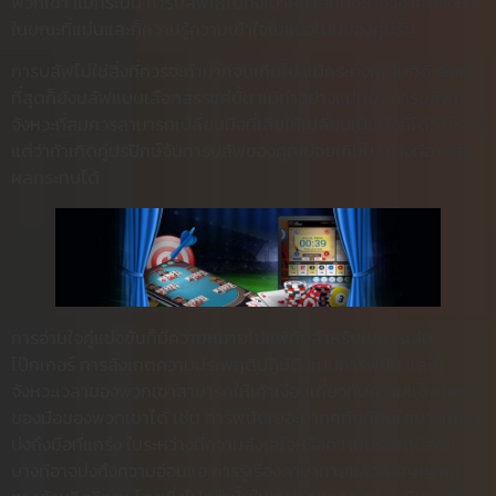
พวกเขา แม้กระนั้น การบลัฟให้ไปถึงเป้าหมายนั้นจะต้องอาศัยจังหวะ
ในขณะที่แม่นและก็ความรู้ความเข้าใจในแนวโน้มของคู่ปรับ
การบลัฟไม่ใช่สิ่งที่ควรจะทำมากจนเกินไป แม้กระทั้งผู้เล่นที่ดีเยี่ยม
ที่สุดก็ยังบลัฟแบบเลือกสรรแค่นั้น แม้ทำอย่างแม่นยำ การบลัฟใน
จังหวะที่สมควรสามารถเปลี่ยนมือที่เสียให้เปลี่ยนเป็นมือที่ได้กำไรได้
แต่ว่าถ้าเกิดคู่ปรปักษ์จับการบลัฟของคุณบ่อยเกินไป บางทีอาจส่ง
ผลกระทบได้
การอ่านใจคู่แข่งขันก็มีความหมายไม่แพ้กันสำหรับในการเล่น
โป๊กเกอร์ การสังเกตความประพฤติปฏิบัติ แบบการพนัน และก็
จังหวะเวลาของพวกเขาสามารถให้เค้าเงื่อนเกี่ยวกับความแข็งแกร่ง
ของมือของพวกเขาได้ เช่น การพนันเยอะมากๆทันทีทันใดบางทีอาจ
บ่งถึงมือที่แกร่ง ในระหว่างที่ความลังเลใจหรือความประพฤติอาย
บางทีอาจบ่งถึงความอ่อนแอ การรู้เรื่องภาษากายแล้วก็สัญญาณ