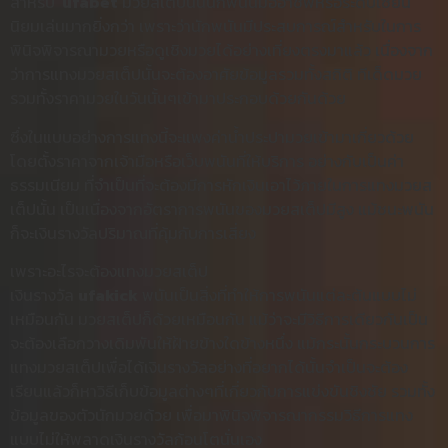
สำหรับ
ี ufabet
มวยสเต็ปนั้นนักพนันมืออาชีพหรือระดับเซียน
นิยมเล่นมากยิ่งกว่า เพราะว่านักพนันมีประสบการณ์สำหรับในการ
พินิจพิจารณามวยหรือดูเชิงมวยได้อย่างเที่ยงตรงมาแล้ว เนื่องจาก
ว่าการแทงมวยสเต็ปนั้นจะต้องอาศัยข้อมูลรวมทั้งสถิติ ทีเด็ดมวย
รวมทั้งราคามวยในวันนั้นๆเข้ามาประกอบด้วยกันด้วย
ซึ่งในแบบอย่างการแทงนี้จะแพงค่าน้ำประปามวยเข้ามาเกี่ยวด้วย
โดยตั้งราคาจากเจ้ามือหรือเว็บพนันที่ให้บริการ อย่างกับเป็นค่า
ธรรมเนียม ที่จำเป็นที่จะต้องมีการหักเงินเอาไว้ภายในการแทงมวยส
เต็ปนั้น เป็นเนื่องจากอัตราการพนันของมวยสเต็ปมีสูง แม้ชนะพนัน
ก็จะเงินรางวัลปริมาณที่คุ้มกับการเสี่ยง
เพราะอะไรจะต้องแทงมวยสเต็ป
เงินรางวัล
ufakick
พนันเป็นสิ่งที่ทำให้การพนันแต่ละต้นแบบไม่
เหมือนกัน มวยสเต็ปก็ด้วยเหมือนกัน แม้ว่าจะมีวิธีการเดียวกันเป็น
จะต้องเลือกวางเดิมพันให้ฝ้ายข้างใดข้างหนึ่ง แม้กระนั้นกระบวนการ
แทงมวยสเต็ปเพื่อได้เงินรางวัลอย่างที่อยากได้นั้นจำเป็นจะต้อง
เรียนแล้วก็หาวิธีเก็บข้อมูลต่างๆที่เกี่ยวกับการแข่งขันชิงชัย รวมทั้ง
ข้อมูลของตัวนักมวยด้วย เพื่อมาพินิจพิจารณากรรมวิธีการแทง
แบบไม่ให้พลาดเงินรางวัลก้อนโตนั่นเอง