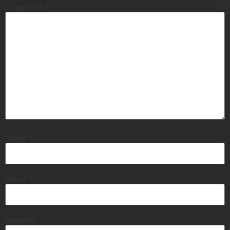
Comment
*
Name
*
Email
*
Website