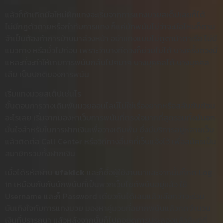
แล้วก็ถ้าเกิดมือใหม่ฝึกแทงจะเริ่มจากการแทงมวยสเต็ปเลยก็ได้
ไม่มีกฎตัวตายหรือกำกับการแทง ก็แค่นักพนันไม่ว่าจะมือไหนก็ตาม
จำเป็นต้องทำการบ้านมาล่วงหน้า อย่าแทงแบบไม่ดูตาม้าตาเรือ ไม่มี
แนวทาง หรือมั่วไปก่อน เพราะว่าบางทีดวงก็ช่วยไม่ได้ บางครั้งดวงนี่
แหละที่จะทำให้เกมการพนันกลับไปๆมาๆ บางบุคคลได้ บางบุคคล
เสีย เป็นปกติของการพนัน
เริ่มแทงมวยสเต็ปเช่นไร
ขั้นตอนการวางเดิมพันมวยออนไลน์ไม่ใช่เรื่องยากหรือสลับซับซ้อน
อะไรเลย เริ่มจากมองหาเว็บการพนันที่ตรงใจมากที่สุดรวมทั้งมั่นอก
มั่นใจสำหรับในการฝากเงินเพื่อวางเดิมพัน ซึ่งมีบริการอยู่หลายเว็บ
แล้วติดต่อ Call Center หรือวิถีทางอื่นๆที่เว็บแจ้งไว้ เพื่อสมัครเป็น
สมาชิกรวมทั้งฝากเงิน
เมื่อได้รหัสผ่าน
ufakick
และก็ชื่อผู้ใช้งานมาและจากนั้นก็กด Log
in เหมือนกันกับนักพนันที่เป็นพวกเว็บไซต์พนันอยู่แล้ว ใช้
Username และก็ Password เดียวกันได้เลยแล้วเลือกว่าจะร่วม
บันเทิงใจกับการแทงมวย มองหาคู่มวยที่อยากพนันแล้วกดจำนวน
เงินที่ปรารถนา แล้วหลังจากนั้นก็ไปคอยดูการประลองแล้วลุ้นคู่ที่