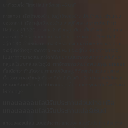
นาที รวมทั้ง First Half ครึ่งแรก 45 นาที
การแทง 1 หรือเจ้าของบ้าน ในคู่ เจ้าของบ้าน เป็นข้างชนะ ตำแหน่ง
ของราคา 1 หรือ กลุ่มเจ้าของบ้าน จะอยู่กึ่งกลาง ราคาจ่าย First
Half จะอยู่ที่ 3.20 การแทง 2 หรือกลุ่มเยี่ยม เป็นข้างชนะ ตำแหน่ง
ของราคา 2 หรือ กลุ่มเยี่ยม จะอยู่กึ่งกลาง ราคาจ่าย First Half จะ
อยู่ที่ 2.30 ตำแหน่งการแทง X หรือแทงเสมอ ตำแหน่งของราคา x
จะอยู่ข้างล่างสุด ราคาจ่าย First Half จะอยู่ที่ 3.40 ราคาอัตรต่อ
ไม่มีราคาต่อรองชนะเท่าใดก็ได้ แม้กระนั้นราคาจะแตกต่างขึ้นกับว่า
กลุ่มอะไรพบกลุ่มอะไรดูได้ หากอัตราการจ่ายน้อยเป็นกลุ่ม
ufabet
ที่เหนือกว่า ถ้าเกิดจ่ายมากมายเป็นกลุ่มที่ด้อยกว่า ส่วนเสมอทาง
เว็บไซต์จะมองว่ากลุ่มที่เจอะกันใกล้เคียงกันหรือไม่ หากใกล้เคียงจะ
ตีราคาให้จ่ายน้อย แต่ว่าถ้าหากกลุ่มเล็กกลุ่มใหญ่เจอะกันก็จะตีราคา
ให้จ่ายที่สูง
แทงบอลออนไลน์รับประทานส่วนต่าง หรือ
แทงบอลออนไลน์รับประทานเปอร์เซ็นต์
แทงบอลออนไลน์ แบบอย่างการ แทงบอล แบบรับประทานส่วนต่าง