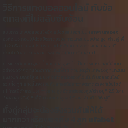
วิธีการแทงบอลออนไลน์ กับข้อ
ตกลงที่ไม่สลับซับซ้อน
แบบการแทงบอลออนไลน์จะแบ่งข้อแม้ออกเป็นหลายๆ
ufabet
องค์จะประกอบไปด้วยอัตราต่อรอง การแทงแบบอย่าง สูง-ต่ำ , คู่-คี่
, 1×2 หรือ ทายผลประตูรวม แต่ละลักษณะของการแทงบอล จะมี
เงื่อนไขในลักษณะของการชนะพนันที่ต่างกันออกไป
การแทงต้นแบบ สูง-ต่ำแทงบอล สูง-ต่ำ เป็นการแทงบอลที่มีแบบ
อย่างข้อจำกัดที่มีอัตราการแทงที่ง่าย ด้วยเหตุว่าแค่เพียงคู่ที่แทงนั้น
ยิงรวมกันสกอร์สูงขึ้นยิ่งกว่าอัตราต่อรองที่เว็บไซต์ บอลออนไลน์
รวมทั้ง คู่ที่เแทงนั้นยิงรวมกันสกอร์น้อยกว่าอัตราต่อรองที่เว็บไซต์
ให้ (กรณีต่ำ)กระบวนการแทง สูง อัตราต่อรองสูง/ต่ำ อยู่ที่ 2.5 (อ่าน
ว่าสองลูกครึ่ง) ซึ่งก็คือ หากแทงสูงจะได้ราคาจ่ายที่ 1.96 คู่นี้
ทั้งคู่กลุ่มจะต้องยิงรวมกันให้ได้
มากกว่าหรือพอๆกับ 4 ลูก
ufabet