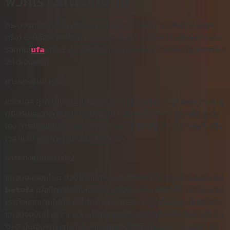
พวกเราจะได้เงินพนัน
กระบวนการแทง ต่ำ อัตราต่อรองสูง/ต่ำ อยู่ที่ 2.5 (อ่านว่าสองลูก
ครึ่ง) ซึ่งก็คือ หากแทงต่ำจะได้ราคาจ่ายที่ 2.02 คู่นี้ทั้งคู่กลุ่มห้ามยิง
รวมกัน
ufa
เกิน 2 ลูก น้อยกว่าหรือพอๆกับ 2 ถ้าเกิดตามข้อตกลง
จะได้เงินพนัน
การแทงแบบ คู่/คี่
แทงบอล คู่/คี่ เป็นการ แทงบอลออนไลน์ ในต้นแบบนับผลบวกประตู
ที่ยิงกันของทั้งคู่กลุ่ม ตัวอย่างเช่น ผลบวกกันเป็น 4 ลูก หรือ คู่ นั้น
เอง การแทงแบบงี้พวกเราสามารถแทงได้อีกทั้งเต็มเวลา และก็ ครึ่ง
เวลาแรก ราคาที่ คู่ แทงแบบเต็มเวลา
การแทงแบบอย่าง1×2
แทงบอลออนไลน์ ข้อจำกัดนี้เหมาะสมแก่การแทงกลุ่มรักของตนเอง
betufa
เมื่อมีการชิงชัยแล้วราคาต่อรองของ HDP นั้น ให้กลุ่มพวก
เราต่อมากเกินไปกระทั่งไม่กล้าแทง เพราะเหตุใดถึงเหมาะสมแก่การ
แทงปัจจุบันนี้ เพราะ 1×2 จะไม่มีราคาต่อรองนะครับหรือเริ่มเกมส์เป็น
0-0 นั้นเอง การแทง 1×2 สามารถแทงได้อีกทั้งข้อแม้ เต็มเวลา 90