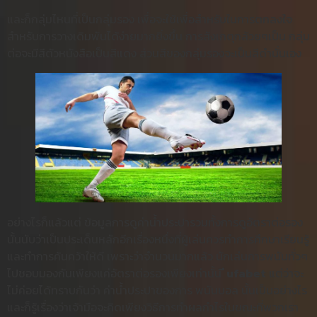
และก็กลุ่มไหนที่เป็นกลุ่มรอง เพื่อจะใช้เพื่อสำหรับในการตกลงใจ
สำหรับการวางเดิมพันได้ง่ายมากยิ่งขึ้น การสังเกตุกล้วยๆเป็น กลุ่ม
ต่อจะมีสีตัวหนังสือเป็นสีแดง ส่วนสีของกลุ่มรองจะเป็นสีดำนั่นเอง
อย่างไรก็แล้วแต่ ข้อมูลการดูค่าน้ำประปารวมทั้งการดูอัตราต่อรอง
นั้นนับว่าเป็นประเด็นหลักอีกเรื่องหนึ่งที่ผู้เล่นควรทำการศึกษาเรียนรู้
และทำการค้นคว้าให้ดี เพราะว่าจำนวนมากแล้ว นักเล่นการพนันทั่วๆ
ไปชอบมองกันเพียงแค่อัตราต่อรองเพียงเท่านั้น
ี ufabet
แต่ว่าจะ
ไม่ค่อยได้ทราบกันว่า ค่าน้ำประปาของการ พนันบอล นั้นเป็นอย่างไร
และก็รู้เรื่องว่าเจ้ามือจะคิดเพียงวิธีการทำผลกำไรในขณะที่พวกเรา