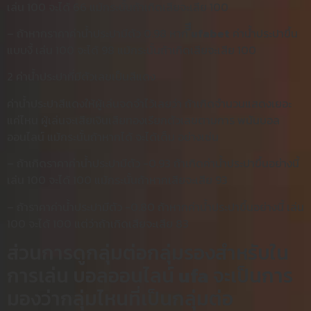
เล่น 100 จะได้ 66 แม้กระนั้นถ้าเกิดเสียจะเสีย 100
– ถ้าหากราคาค่าน้ำประปามีตัว 0.98 หาก
ีีีufabet
ค่าน้ำประปาขึ้น
แบบงี้ เล่น 100 จะได้ 98 แม้กระนั้นถ้าเกิดเสียจะเสีย 100
2 ค่าน้ำประปาที่มีตัวเลขเป็นสีแดง
ค่าน้ำประปาสีแดงให้ผู้เล่นจดจำไว้เลยว่า ถ้าเกิดจำนวนแสดงเยอะ
แค่ไหน ผู้เล่นจะเสียเงินเสียทองเรียกตัวเลขตามการ พนันบอล
ออนไลน์ แม้กระนั้นถ้าหากได้ จะได้เต็ม อย่างเช่น
– ถ้าเกิดราคาค่าน้ำประปามีตัว -0.93 ถ้าเกิดค่าน้ำประปาขึ้นอย่างนี้
เล่น 100 จะได้ 100 แม้กระนั้นถ้าหากเสียจะเสีย 93
– ถ้าราคาค่าน้ำประปามีตัว -0.80 ถ้าหากค่าน้ำประปาขึ้นอย่างนี้ เล่น
100 จะได้ 100 แต่ว่าถ้าเกิดเสียจะเสีย 83
ส่วนการดูกลุ่มต่อกลุ่มรองสำหรับใน
การเล่น บอลออนไลน์
ufa
จะเป็นการ
มองว่ากลุ่มไหนที่เป็นกลุ่มต่อ