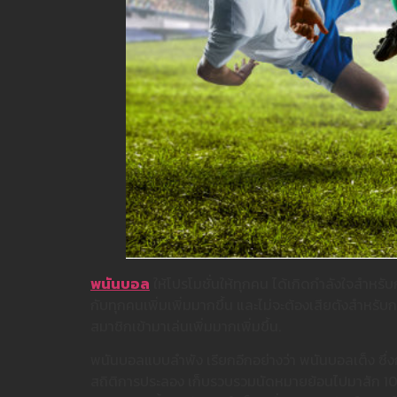
พนันบอล
ให้โปรโมชั่นให้ทุกคน ได้เกิดกำลังใจสำหรับก
กับทุกคนเพิ่มเพิ่มมากขึ้น และไม่จะต้องเสียตังสำหรับก
สมาชิกเข้ามาเล่นเพิ่มมากเพิ่มขึ้น.
พนันบอลแบบลำพัง เรียกอีกอย่างว่า พนันบอลเต็ง ซึ่งก
สถิติการประลอง เก็บรวบรวมนัดหมายย้อนไปมาสัก 10 