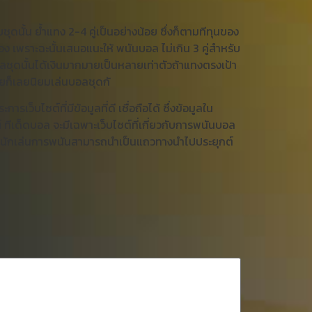
ดนั้น ย้ำแทง 2-4 คู่เป็นอย่างน้อย ซึ่งก็ตามทีทุนของ
งผอง เพราะฉะนั้นเสนอแนะให้ พนันบอล ไม่เกิน 3 คู่สำหรับ
บอลชุดนั้นได้เงินมากมายเป็นหลายเท่าตัวถ้าแทงตรงเป้า
มายก็เลยนิยมเล่นบอลชุดกั
็บไซต์ที่มีข้อมูลที่ดี เชื่อถือได้ ซึ่งข้อมูลใน
 ทีเด็ดบอล จะมีเฉพาะเว็บไซต์ที่เกี่ยวกับการพนันบอล
ซึ่งนักเล่นการพนันสามารถนำเป็นแถวทางนำไปประยุกต์