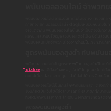
พนันบอลออนไลน์ จำพวกขอ
พนันบอลออนไลน์ เดี๋ยวนี้มีเทคโนโลยีต่างๆที่ช่วยทำให
ถ่ายทอดสด บอลออนไลน์ ให้ได้ดูไม่เหมือนกับเกมในคา
จริงแต่ว่ากับ พนันบอลออนไลน์ นั้นจำเป็นต้องใช้ความร
หลายแหล่มาแชร์ข้อมูลลงบนอินเตอร์เน็ต ซึ่งในส่วนของก
พนันบอลนั้นมีกี่จำพวก เนื่องจากว่าแม้ไม่เคยทราบก
สูตรพนันบอลสูงต่ำ กับพนัน
พนันบอลออนไลน์กับสูตรการพนันบอลสูงต่ำดีไหม ก็ยังส
ี ufabet
และก็ยังสร้างแรงจูงใจ ให้กับทุกคนกันไม่น้
คนไ ม่เสี่ยงต่อการขาดทุน แล้วก็ยังไม่มีการเสียเปรี
พนันบอลออนไลน์เป็นเกมส์กีฬาที่นิยมที่สุด เดียวที่กำลั
ยังนี้ก็ยังเป็นเว็บไซต์ซึ่งสามารถทำให้สมาชิกศึกษาค้
ทั้งยังมีภาพบรรยากาศ สำหรับเพื่อการถ่ายทอดสดอีกเพี
สูตรพนันบอลสูงต่ำ