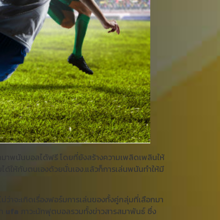
ะเข้ามาพนันบอลได้ฟรี โดยที่ยังสร้างความเพลิดเพลินให้
ยได้ให้กับตนเองด้วยนั่นเอง.แล้วก็การเล่นพนันทำให้มี
จะเกิดเรื่องฟอร์มการเล่นของทั้งคู่กลุ่มที่เลือกมา
่า
ufa
ภาวะนักฟุตบอลรวมทั้งข่าวสารสมาพันธ์ ซึ่ง