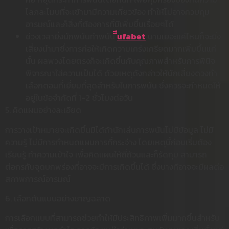
โลภละโมบที่จะเข้ามามีความเกี่ยวข้อง ทำให้ไม่อาจควบคุม
อารมณ์และก็สิ่งที่ต้องการที่มีเพิ่มขึ้นเรื่อยๆได้
ช่วงเวลายิ่งนักพนันทำพนัน
ีีufabet
นานเยอะแค่ไหนก็จะยิ่ง
เสี่ยงนำมาซึ่งการก่อให้เกิดความเคร่งเครียดมากเพิ่มขึ้นแค่
นั้น ผลพวงโดยตรงก็จะเกิดขึ้นกับคุณภาพสำหรับการพินิจ
พิจารณาใส่ความเป็นได้ ด้วยเหตุดังกล่าวให้นักเสี่ยงดวงทำ
เลือกตอนที่เยี่ยมที่สุดสำหรับในการพนัน ซึ่งควรจะกำหนดให้
อยู่ในข้อจำกัดที่ 1-2 ชั่วโมงต่อวัน
5. คิดแผนอย่างละเอียด
การวางเป้าหมายจะเกิดขึ้นมิได้ถ้านักเล่นการพนันไม่มีข้อมูล ไม่มี
ความรู้ ไม่มีการกำหนดแผนการที่กระจ่าง โดยเหตุนี้ก่อนเริ่มต้อง
เรียนรู้ ทำความเข้าใจ เพื่อคิดแผนให้ถี่ถ้วนและก็รัดกุม สามารถ
ต่อกรกับจุดบกพร่องที่อาจจะมีการเกิดขึ้นได้ ซึ่งบางทีอาจจะมีผลต่อ
สภาพการณ์อารมณ์
6. เลือกต้นแบบอย่างชาญฉลาด
การเลือกแบบที่สามารถช่วยทำให้มีประสิทธิภาพเพิ่มมากขึ้นสำหรับ