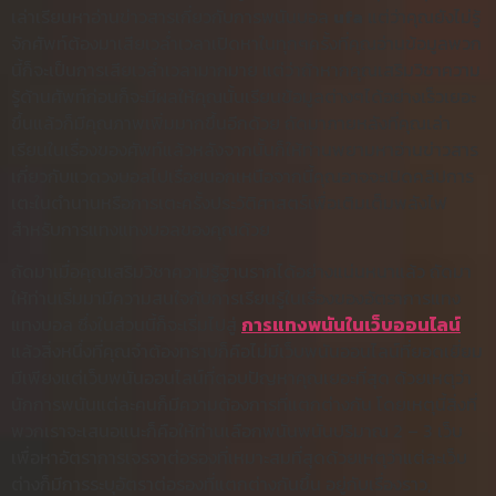
เล่าเรียนหาอ่านข่าวสารเกี่ยวกับการพนันบอล
ufa
แต่ว่าคุณยังไม่รู้
จักศัพท์ต้องมาเสียเวล่ำเวลาเปิดหาในทุกๆครั้งที่คุณอ่านข้อมูลพวก
นี้ก็จะเป็นการเสียเวล่ำเวลามากมาย แต่ว่าถ้าหากคุณเสริมวิชาความ
รู้ด้านศัพท์ก่อนก็จะมีผลให้คุณนั้นเรียนข้อมูลต่างๆได้อย่างเร็วเยอะ
ขึ้นแล้วก็มีคุณภาพเพิ่มมากขึ้นอีกด้วย ถัดมาภายหลังที่คุณเล่า
เรียนในเรื่องของศัพท์แล้วหลังจากนั้นก็ให้ท่านพยามหาอ่านข่าวสาร
เกี่ยวกับแวดวงบอลไปเรื่อยนอกเหนือจากนี้คุณอาจจะเปิดคลิปการ
เตะในตำนานหรือการเตะครั้งประวัติศาสตร์เพื่อเติมเต็มพลังไฟ
สำหรับการแทงแทงบอลของคุณด้วย
ถัดมาเมื่อคุณเสริมวิชาความรู้ฐานรากได้อย่างแน่นหนาแล้ว ถัดมา
ให้ท่านเริ่มมามีความสนใจกับการเรียนรู้ในเรื่องของอัตราการแทง
แทงบอล ซึ่งในส่วนนี้ก็จะเริ่มไปสู่
การแทงพนันในเว็บออนไลน์
แล้วสิ่งหนึ่งที่คุณจำต้องทราบก็คือไม่มีเว็บพนันออนไลน์ที่ยอดเยี่ยม
มีเพียงแต่เว็บพนันออนไลน์ที่ตอบปัญหาคุณเยอะที่สุด ด้วยเหตุว่า
นักการพนันแต่ละคนก็มีความต้องการที่แตกต่างกัน โดยเหตุนี้สิ่งที่
พวกเราจะเสนอแนะก็คือให้ท่านเลือกพนันพนันปริมาณ 2 – 3 เว็บ
เพื่อหาอัตราการเจรจาต่อรองที่เหมาะสมที่สุดด้วยเหตุว่าแต่ละเว็บ
ต่างก็มีการระบุอัตราต่อรองที่แตกต่างกันขึ้น อยู่กับเรื่องราว,