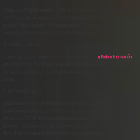
ด้วยระบบที่ปฏิบัติงานอัตโนมัติแล้วก็ส่วนประกอบที่สลับซับซ้อน อยู่
ภายใต้การดูแลโดยผู้ที่มีความชำนาญสำหรับในการผลิตซอฟแวร์ ที่
จะเน้นด้านความปลอดภัยคุ้มครองป้องกันข้อมูลอย่างแน่นหนา ไม่ว่า
จะเป็นธุรกรรมทางด้านการเงินหรือข้อมูลส่วนตัวไม่ให้มีการรั่วไหล
4. แบบนานาประการ
ด้วยการเสี่ยงที่นานับประการ ทำให้นักเสี่ยงดวง
ufabet ทางเข้า
สามารถทำการค้นคว้าและก็เลือกแบบที่เหมาะสมกับตนเองได้ ผ่าน
การลงมือปฏิบัติจริง ที่มาพร้อมด้วยอัตราการจ่ายที่คุ้มแล้วก็เที่ยง
ธรรม
5. ราคาค่าน้ำประปา
เป็นอีกหนึ่งปัจจัยหลักที่เว็บที่มีการให้บริการ ได้ยื่นข้อเสนอสุดพิเศษ
มอบให้กับนักเสี่ยงดวง ทำให้ได้รับอัตราการจ่ายที่สูงที่สุดจากความ
น่าจะเป็นไปได้ ทำให้การพนันบอลออนไลน์เปลี่ยนเป็นตัวเลือกลำดับ
หนึ่งทั้งการเปลี่ยนแปลงยังขึ้นกับเหตุการณ์ที่เกิดขึ้นด้านในสนาม
ซึ่งจะช่วยให้ตกลงใจพนันได้ง่ายมากเยอะขึ้นเรื่อยๆ