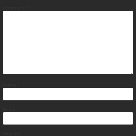
Comment
*
Name
*
Email
*
Website