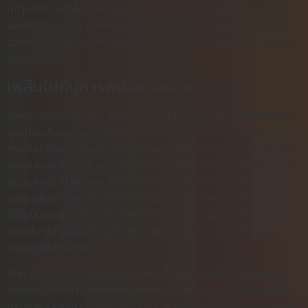
เหตุการณ์ แล้วก็ความนิยมชมชอบของบอลต่างๆเพื่อทำประโยชน์
มอบเงินทุนของคุณมีค่าเยอะที่สุดสำหรับเพื่อการพนันกับอัตราต่อ
รองที่เยี่ยมที่สุด แล้วก็ได้กำไรที่ยอดเยี่ยมในเงินจำนวนเงินทุนของ
คุณที่มีจำกัด
เพลินไปกับการพนันแทงบอล
ถ้าหากคุณยังเป็นนักการพนันบอล
ufa
คนใหม่และก็บางทีอาจมอง
ดูเหมือนกับคุณจะแพ้บ่อยมากกว่าชนะ หัวข้อนี้คือเรื่องธรรดาแม้
กระนั้นหัวใจหลักเป็นผู้กระทำระจายเงินลงทุนให้สมควรเพื่อเก็บเกี่ยว
ประสบการณ์ก่อนนั่นเอง คุณสามารถเห็นว่าการเดิมพันกีฬาเป็นอีก
แนวทางหนึ่งสำหรับการเพลินใจกับการเชียร์บอลก็ได้ คุณสามารถ
ลงทุนเพื่อสร้างความระทึกใจสำหรับในการพนันแทงบอลด้วยตัวเอง
ซึ่งก็เป็นแนวทางที่ต่างกันสำหรับการเพลิดเพลินใจไปกับกิจกรรม
พวกนั้น แล้วก็การสะสมประสบการณ์เองก็เป็นประเด็นที่สำคัญ
มากมายสิ่งเดียวกัน
ยิ่งกว่านั้นอย่าไปจำกัดวิถีทางสำหรับในการสร้างเงินลงทุนของตน
ด้วยเหตุว่าวิถีทางสู่ชัยมีหลายแนวทางสำหรับในการเป็นนักพนันที่
ประสบผลสำเร็จ เพียงแค่จะต้องใช้เวลาเพียงแค่นั้นนักเล่นการพนัน