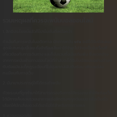
รวมเหตุผลที่ควรจะพนันบอลออนไลน์
1. สิทธิประโยชน์แล้วก็โปรโมชั่นที่เหนือกว่า
ถ้าเอ๋ยถึงการพนันในอดีตกาล นักการพนัน
ufa
จะมิได้รับข้อเสนอ
สุดพิเศษกลุ่มนี้เลย ทั้งจำต้องเสียค่าใช้จ่าย ไม่ว่าจะเป็นในเรื่องที่
เกี่ยวข้องกับการเดินทาง และก็ยังรวมทั้งเงินเดิมพัน ซึ่งแตกต่าง
จากการพนันผ่านทางออนไลน์ที่กำลังจะได้รับโบนัสแบบอย่างต่างๆ
กับข้อแม้และก็กฎระเบียบที่ไม่ยุ่งยากสลับซับซ้อน เพียงแต่ลง
ทะเบียนกับทางเว็บ
2. มีนานาประการคู่ให้ได้กระทำพนัน
ด้วยระบบที่ถูกทำมาให้สามารถรองรับการใช้แรงงาน ทำให้แต่ละเว็บ
ได้มีการเก็บรวบรวมเอาการแข่งลีกต่างๆทุกต้นแบบ เพื่อเป็นตัว
เลือกให้นักเสี่ยงดวงได้เอาไปใช้สำหรับการทายผล
3. ความปลอดภัย