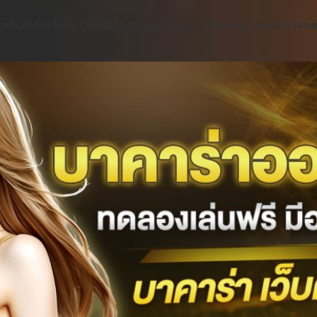
สลับกันไปเรื่อย3 คู่ขึ้นไป โดยตามลูกคู่จนกระทั่งจะไม่ถูก และไม่ควรจ