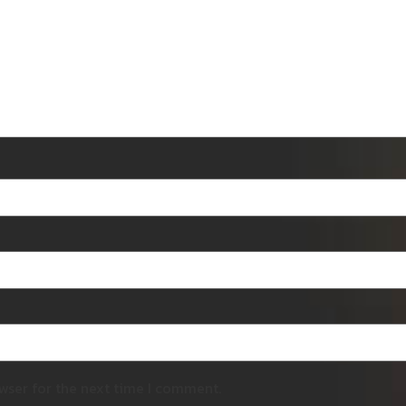
wser for the next time I comment.