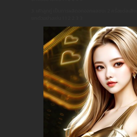
3. เค้าลูกคู่ เป็นการผลิดอกออกผลชนะ 2 ครั้งแต่ละสีจะ
ยกตัวอย่างเช่น 1 1 2 2 3 3