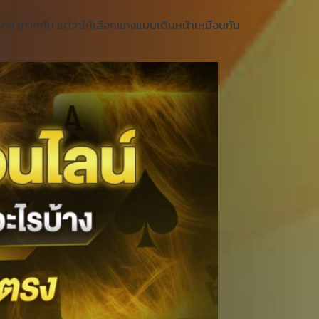
ะแทง เท่าๆกัน แต่ว่าให้เลือกแทงแบบเดินหน้าเหมือนกัน