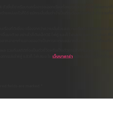
4 ตัวขึ้นไป หรือบางครั้งอาจจะออกเรียงทั้งหมดทั้งปวงที่เปิดไพ่ออกมาก็ได้
ำแหน่งอะไรก็ได้ แม้กระนั้นขั้นต่ำจำเป็นที่จะต้องเรียงกัน 3 ตัว รวมท
รื่องที่ดีเยี่ยม เนื่องจากว่าความมั่นใจและความเชื่อมั่นส่วนหนึ่งส่วนใ
าด้วย อย่างไรก็ดีเคล็ดวิธี ไพ่คู่ และก็ ไพ่เสมอ ในเกม บาคาร่า ที่ได
เวลาหลายๆท่านอาจมองว่าเป็นการคาดคะเนมากยิ่งกว่าเหตุแล้วก็ผลที่คว
ผล รวมถึงสถิติที่จะเป็นตัวชี้วัดหรือเป็นตัวการสำคัญสำหรับการคาดการ
ทางการเล่นไพ่คู่ แล้วก็ ไพ่เสมอ ใน
เว็บบาคาร่า
แม้กระนั้นดังนี้ก็จำเป็น
red fields are marked
*