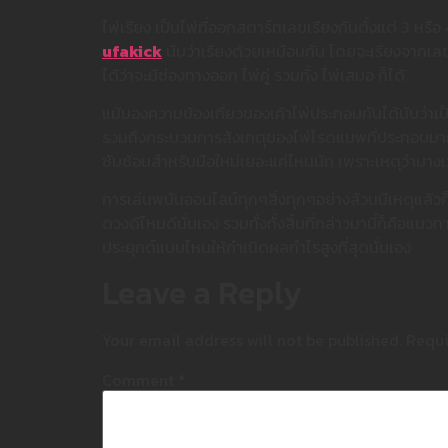
ไพ่เรียง เป็นไพ่ที่ออกสตาร์ทเลขเรียงกันตั้งแต่ 3 หรือ 
ufakick
นับว่าเรียงด้วยเหมือนกัน โดยจะเรียงจากเลขต
ได้ว่าจะมีช่องทางออก ไพ่คู่ รวมทั้ง ไพ่เสมอ ก็ได้
แม้มองความข้องเกี่ยวของเค้าไพ่ประกอบกันได้นับว่าเป็นเ
รวมถึงกระบวนการสังเกตุของไพ่โรดแมพที่ประกอบมากขึ้นม
ซับซ้อนสำหรับมือใหม่เยอะแค่ไหนนัก เพราะเหตุว่าบาง
การเล่นพนันออนไลน์ทุกๆสิ่งทุกๆอย่างล้วนมีเหตุแล้วก็
ดวงดีไหมดีนั่นเอง รวมทั้งทั้งสิ้นที่กล่าวมานี้ก็คือแนว
ประยุกต์แบบไหนให้กำเนิดผลกำไรสูงที่สุดนั่นเอง
Leave a Reply
Your email address will not be published.
Requi
Comment
*