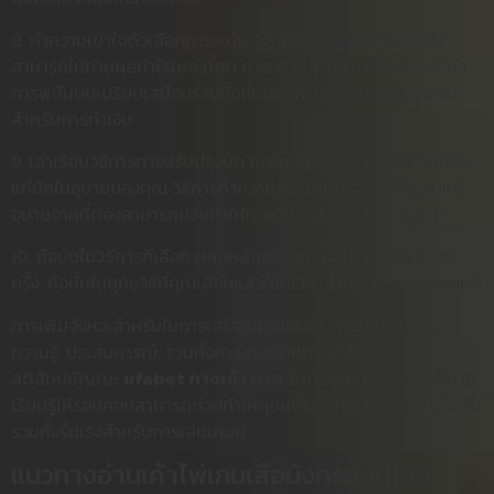
8. ทำความเข้าใจตัวเลือกการพนัน รู้จักกับตัวเลือกการพนันซึ่ง
สามารถให้ท่านผลกำไรเยอะที่สุด การทราบถึงไม่เหมือนกันระหว่าง
การพนันบนเปรียบเสมือนรวมทั้งชี้เฉพาะสามารถช่วยเพิ่มจังหวะ
สำหรับการทำเงิน
9. เล่าเรียนวิธีการการปรับปรุงบัค ทดลองว่ายังไงคุณสามารถปรับ
แก้บัคในอุบายของคุณ วิธีการทำความรู้ความเข้าใจรวมทั้งปรับแก้
อุบายจากที่ต้องสามารถช่วยทำให้คุณมีประสบการณ์ที่ดียิ่งกว่า
10. ถือมั่นในวิธีการที่เลือก หลบหลีกความเคลื่อนไหวอุบายหลาย
ครั้ง. ถือมั่นในยุทธวิธีที่คุณเลือกแล้วก็ให้เวลาสำหรับเพื่อการมองผล
การเพิ่มจังหวะสำหรับในการเสร็จในเกมเสือมังกรปรารถนาวิชา
ความรู้, ประสบการณ์, รวมทั้งการวางเป้าหมายอย่างมี
สติสัมปชัญญะ
ufabet ทางเข้า
การเล่นด้วยความระวังและก็การ
เรียนรู้ให้รอบคอบสามารถช่วยทำให้คุณเพิ่มจังหวะสำหรับการทำเงิน
รวมทั้งรื้นเริงสำหรับการเล่นเกมนี้
แนวทางอ่านเค้าไพ่เกมเสือมังกรออนไลน์