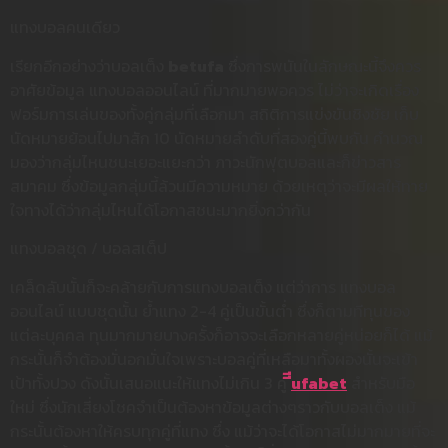
แทงบอลคนเดียว
เรียกอีกอย่างว่าบอลเต็ง
betufa
ซึ่งการพนันในลักษณะนี้จึงควร
อาศัยข้อมูล แทงบอลออนไลน์ ที่มากมายพอควร ไม่ว่าจะเกิดเรื่อง
ฟอร์มการเล่นของทั้งคู่กลุ่มที่เลือกมา สถิติการแข่งขันชิงชัย เก็บ
นัดหมายย้อนไปมาสัก 10 นัดหมายลำดับที่สองคู่นี้พบกัน คำนวณ
มองว่ากลุ่มไหนชนะเยอะแยะกว่า ภาวะนักฟุตบอลและก็ข่าวสาร
สมาคม ซึ่งข้อมูลกลุ่มนี้ล้วนมีความหมาย ด้วยเหตุว่าจะมีผลให้ทาย
ใจทางได้ว่ากลุ่มไหนได้โอกาสชนะมากยิ่งกว่ากัน
แทงบอลชุด / บอลสเต็ป
เคล็ดลับนั้นก็จะคล้ายกับการแทงบอลเต็ง แต่ว่าการ แทงบอล
ออนไลน์ แบบชุดนั้น ย้ำแทง 2-4 คู่เป็นขั้นต่ำ ซึ่งก็ตามทีทุนของ
แต่ละบุคคล ทุนมากมายบางครั้งก็อาจจะเลือกหลายคู่หน่อยก็ได้ แม้
กระนั้นก็จำต้องมั่นอกมั่นใจเพราะบอลคู่ที่เหลือมาทั้งผองนั้นจะเข้า
เป้าทั้งปวง ดังนั้นเสนอแนะให้แทงไม่เกิน 3 คู่
ีีufabet
สำหรับมือ
ใหม่ ซึ่งนักเสี่ยงโชคจำเป็นต้องหาข้อมูลต่างๆราวกับบอลเต็ง แม้
กระนั้นต้องหาให้ครบทุกคู่ที่แทง ซึ่ง แม้ว่าจะได้โอกาสไม่มากมายที่จะ