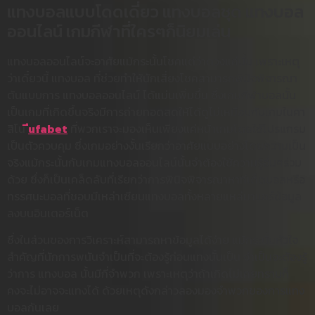
แทงบอลแบบโดดเดี่ยว แทงบอลชุด แทงบอล
ออนไลน์ เกมกีฬาที่ใครๆก็นิยมเล่น
แทงบอลออนไลน์จะอาศัยแม้กระนั้นโชคแต่ว่าดวงแค่นั้น เพราะเหตุ
ว่าเดี๋ยวนี้ แทงบอล ที่ช่วยทำให้นักเสี่ยงโชคสามารถพินิจพิจารณา
ต้นแบบการ แทงบอลออนไลน์ ได้แม่นเพิ่มขึ้น ซึ่งเกมกีฬาบอลนั้น
เป็นเกมที่เกิดขึ้นจริงมีการถ่ายทอดสดให้ได้ดูไม่เหมือนกับเกมในคา
สิโน
ีufabet
ที่พวกเราจะมองเห็นเพียงแค่หน้าเกมโดยใช้โปรแกรม
เป็นตัวควบคุม ซึ่งเกมอย่างงั้นเรียกว่าอาศัยแบบอย่างโดยความเป็น
จริงแม้กระนั้นกับเกมแทงบอลออนไลน์นั้นจำต้องใช้ความรู้อื่นๆร่วม
ด้วย ซึ่งก็เป็นเคล็ดลับที่เรียกว่าการพินิจพิจารณาหาทีเด็ดบอลหรือ
ทรรศนะบอลที่ชอบมีเหล่าเซียนแทงบอลทั้งหลายแหล่มาแชร์ข้อมูล
ลงบนอินเตอร์เน็ต
ซึ่งในส่วนของการวิเคราะห์สามารถหาข้อมูลได้ง่าย แม้กระนั้นหัวใจ
สำคัญที่นักการพนันจำเป็นที่จะต้องรู้ก่อนแทงนั้นเป็น จำเป็นจะต้องรู้
ว่าการ แทงบอล นั้นมีกี่จำพวก เพราะเหตุว่าถ้าเกิดไม่เคยทราบก็
คงจะไม่อาจจะแทงได้ ด้วยเหตุดังกล่าวลองมองจำพวกของการแทง
บอลกันเลย