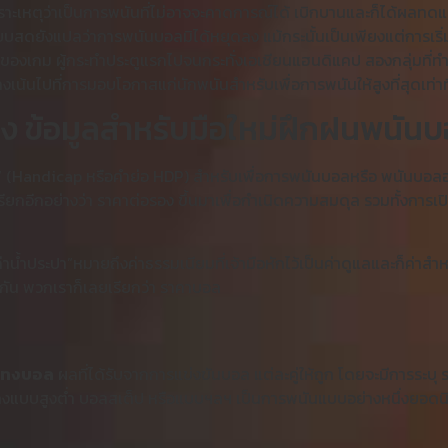
าะเหตุว่าเป็นการพนันที่ไม่อาจจะคาดการณ์ได้ เบิกบานและก็ได้ผลทด
บสดยังแปลว่าการพนันบอลมิได้หยุดลง แม้กระนั้นเป็นเพียงแต่การเริ่
ดของเกม ผู้กระทำประตูแรกไปจนกระทั่งเอเชียนแฮนดิแคป สองกลุ่มที่
เน้นไปที่การมอบโอกาสแก่นักพนันสำหรับเพื่อการพนันให้สูงที่สุดเท่าที่
ไง ข้อมูลสำหรับมือใหม่ฝึกฝนพนัน
” (Handicap หรือคำย่อ HDP) สำหรับเพื่อการพนันบอลหรือ พนันบอลออนไ
รือเรียกอีกอย่างว่า ราคาต่อรอง ขึ้นมาเพื่อกำเนิดความสมดุล รวมทั้ง
ค่าน้ำประปา”หมายถึงค่าธรรมเนียมที่เจ้ามือหักไว้เป็นค่าดูแลและก็ค่าสำ
มารวมกัน พวกเราก็เลยเรียกว่า ราคาบอล
ทงบอล
ผลที่ได้รับจากการแข่งขันบอล แต่ละคู่ให้ถูก โดยจะมีการระบุ ร
แทงแบบสูงต่ำ บอลสเต็ป หรือแบบฯลฯ เป็นการพนันแบบอย่างหนึ่งยอด