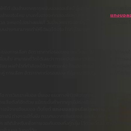
นให้ได้ เงินล้านจากการพนันบอลออนไลน์ นั้นยากไหมหลายคนบางครั้งอา
งินล้านจริงไหม บางครั้งอาจจะทดลองค้นหา แนวทางเล่นบอล
แทงบอลอ
กังวล จะหมดไปอย่างแน่แท้ วันนี้พวกเราจะเอาแนวทางพนันบอลให้มั่งคั่ง
บง่ายๆสามารถทำให้ได้ผลได้จริง ได้กำไรมากขึ้นแน่ๆ
ของการเลือก อัตราราคาต่อรองบอล บนเว็บแทงบอลออนไลน์ ถ้าคุณไม
่เปลี่ยนไป สามารถชี้วัดได้เลยว่า การพนันในคราวนั้นของคุณ อัตรากา
้อย ผลกำไรที่กำลังจะได้จากการเล่น ก็จะน้อยตามไปด้วย ด้วยเหตุผลดังก
ะคู่ การเลือก อัตราราคาต่อรองบอล ที่คุ้ม แนวทางดูราคาบอล ให้ได้เงิ
คือ การวิเคราะห์บอล นั่นเอง แนวทางพินิจพิจารณาบอล นับว่าเป็นแนวทาง
รเสียตังค์อีกด้วย แม้กระนั้นถ้าหากคุณไม่ค่อยได้มองบอล แล้วก็ พินิจ
จารณ์จากเซียนบอล เว็บไซต์
แทงบอลออนไลน์pantip
ทีเด็ดบอล ที่
ิจารณ์ ต่างๆจะมีทั้งยัง ทรรศนะจากเซียนบอล ข้อเสีย ข้อดี ของแต่ละก
 สถิติสำหรับเพื่อการเจอะกันของทั้งคู่กลุ่ม ไว้ด้วยดีแล้ว การยิ่งมีข้
มพันบอล ในทุกวี่วัน