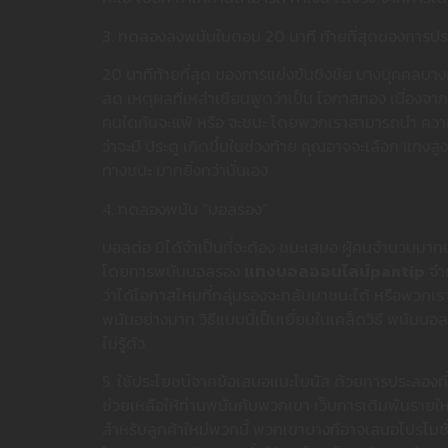
3. ทดลองลงพนันในตอน 20 นาที ท้ายที่สุดของการป
20 นาทีท้ายที่สุด ของการแข่งขันชิงชัย บางบุคคลบาง
สด เหตุผลที่เหล่าเซียนพูดว่าเป็น โอกาสทอง เนื่องจาก
คนใดกันจะแพ้ หรือ จะชนะ โดยพวกเราสามารถนำ ความเ
ว่าจะมี ประตู เกิดขึ้นในช่วงท้าย คุณอาจจะเลือก แทงสู
ทางชนะ มากยิ่งกว่านั่นเอง
4. ทดลองพนัน “บอลรอง”
บอลต่อ มิได้จำเป็นที่จะต้อง ชนะเสมอ ผู้คนจำนวนมากบางคร
โดยการพนันบอลรอง
แทงบอลออนไลน์pantip
จำเ
ว่าได้โอกาสไหมที่กลุ่มรองจะกลับมาชนะได้ หรือพวกเรา
พนันอย่างมาก วิธีแบบนี้เป็นเยี่ยมในเคล็ดวิธี พนันบอล
ไม่รู้ตัว
5. ใช้ประโยชน์จากข้อเสนอแนะโบนัส ด้วยการประลองที
ช่วยเหลือให้ท่านพนันกับพวกเขา เว็บการเดิมพันรายใ
สำหรับลูกค้าใหม่พวกนี้ พวกเขาบางทีอาจเสนอโปรโมชั่นท