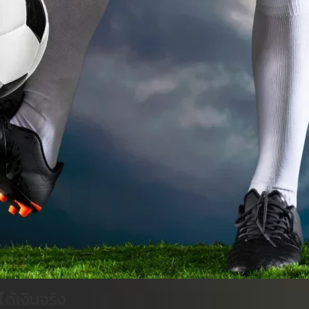
้เงินจริง