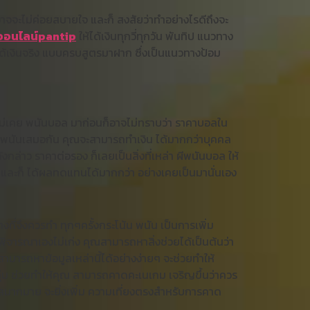
จจะไม่ค่อยสบายใจ และก็ สงสัยว่าทำอย่างไรดีถึงจะ
อนไลน์pantip
ให้ได้เงินทุกวี่ทุกวัน พันทิป แนวทาง
 ได้เงินจริง แบบครบสูตรมาฝาก ซึ่งเป็นแนวทางป้อม
่เคย พนันบอล มาก่อนก็อาจไม่ทราบว่า ราคาบอลใน
รลงพนันเสมอกัน คุณจะสามารถทำเงิน ได้มากกว่าบุคคล
ล่าว ราคาต่อรอง ก็เลยเป็นสิ่งที่เหล่า ผีพนันบอล ให้
น และก็ ได้ผลทดแทนได้มากกว่า อย่างเคยเป็นมานั่นเอง
ที่จึงควรทำ ทุกๆครั้งกระโน้น พนัน เป็นการเพิ่ม
พิจารณาเองไม่เก่ง คุณสามารถหาสิ่งช่วยได้เป็นต้นว่า
สามารถหาข้อมูลเหล่านี้ได้อย่างง่ายๆ จะช่วยทำให้
ลุ่ม ช่วยทำให้คุณ สามารถคาดคะเนเกม เจริญขึ้นว่าควร
อมูลมากมาย จะยิ่งเพิ่ม ความเที่ยงตรงสำหรับการคาด