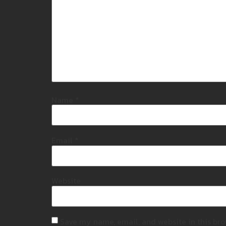
Name
*
Email
*
Website
Save my name, email, and website in this bro