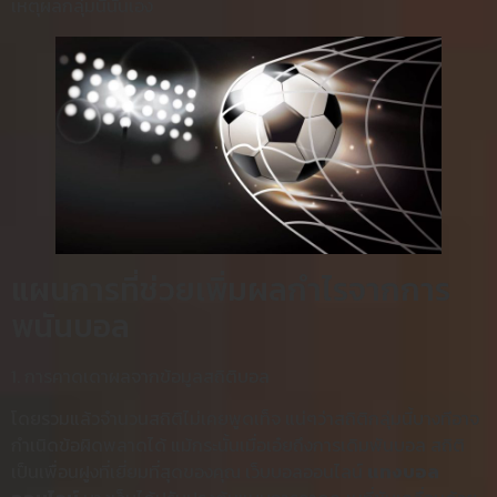
เหตุผลกลุ่มนี้นั่นเอง
แผนการที่ช่วยเพิ่มผลกำไรจากการ
พนันบอล
1. การคาดเดาผลจากข้อมูลสถิติบอล
โดยรวมแล้วจำนวนสถิติไม่เคยพูดเท็จ แน่ๆว่าสถิติกลุ่มนี้บางทีอาจ
กำเนิดข้อผิดพลาดได้ แม้กระนั้นเมื่อเอ๋ยถึงการเดิมพันบอล สถิติ
เป็นเพื่อนฝูงที่เยี่ยมที่สุดของคุณ เว็บบอลออนไลน์
แทงบอล