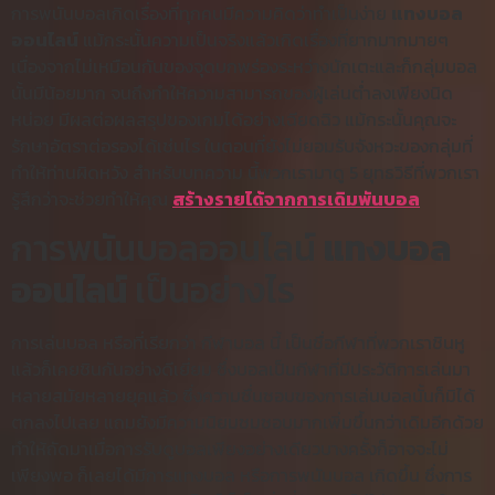
การพนันบอลเกิดเรื่องที่ทุกคนมีความคิดว่าทำเป็นง่าย
แทงบอล
ออนไลน์
แม้กระนั้นความเป็นจริงแล้วเกิดเรื่องที่ยากมากมายๆ
เนื่องจากไม่เหมือนกันของจุดบกพร่องระหว่างนักเตะและก็กลุ่มบอล
นั้นมีน้อยมาก จนถึงทำให้ความสามารถของผู้เล่นต่ำลงเพียงนิด
หน่อย มีผลต่อผลสรุปของเกมได้อย่างเฉียดฉิว แม้กระนั้นคุณจะ
รักษาอัตราต่อรองได้เช่นไร ในตอนที่ยังไม่ยอมรับจังหวะของกลุ่มที่
ทำให้ท่านผิดหวัง สำหรับบทความ นี้พวกเรามาดู 5 ยุทธวิธีที่พวกเรา
รู้สึกว่าจะช่วยทำให้คุณ
สร้างรายได้จากการเดิมพันบอล
การพนันบอลออนไลน์
แทงบอล
ออนไลน์
เป็นอย่างไร
การเล่นบอล หรือที่เรียกว่า กีฬาบอล นี้ เป็นชื่อกีฬาที่พวกเราชินหู
แล้วก็เคยชินกันอย่างดีเยี่ยม ซึ่งบอลเป็นกีฬาที่มีประวัติการเล่นมา
หลายสมัยหลายยุคแล้ว ซึ่งความชื่นชอบของการเล่นบอลนั้นก็มิได้
ตกลงไปเลย แถมยังมีความนิยมชมชอบมากเพิ่มขึ้นกว่าเดิมอีกด้วย
ทำให้ถัดมาเมื่อการรับดูบอลเพียงอย่างเดียวบางครั้งก็อาจจะไม่
เพียงพอ ก็เลยได้มีการแทงบอล หรือการพนันบอล เกิดขึ้น ซึ่งการ