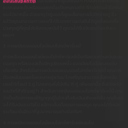
ออนไลน์pantip
ยอดนิยมจากผู้เล่นเยอะๆ ทั้งยังการพนันบอล
แบบบอลสเต็ปหรือบอลชุดนี้จะเป็นหนทางที่ดี ที่ทำให้ท่านได้โอกาส
ชนะได้มากขึ้น ด้วยเหตุว่าคู่บอลที่คุณเลือกแทงนั้นมีหลายคู่ ซึ่ง
แม้ว่าคุณสามารถทายผลที่ได้รับจากการแข่งขันได้ถูกทั้งหมดทั้ง
ปวงทุกคู่ที่คุณได้เลือกลงพนันไว้ คุณจะได้รับเงินรางวัลกลับมา
เยอะๆ
3. การพนันบอลออนไลน์แบบไม่กซ์พาร์เลย์
การพนันบอลออนไลน์แบบไม่กซ์พาร์เลย์เป็นต้นแบบการพนันแบบ
บอลชุด หรือบอลสเต็ปอีกรูปแบบหนึ่ง ยอดนิยมไม่น้อยเลยเช่น
เดียวกัน สำหรับในการพนันบอลแบบบอลไม่กซ์พาร์เลย์นี้ คุณควร
ต้องพนันบอลครั้งละหลายคู่พร้อม โดยที่คุณสามารถเลือกพนัน
บอลได้ตั้งแต่ 3 คู่ ไปจนกระทั่งไม่เกิน 15 คู่ เพียงแค่นั้น ซึ่งมีข้อต่อ
รองว่าที่สำคัญอยู่ว่า สำหรับการพนันบอลแบบไม่กซ์พาร์เลย์นี้ คุณ
จำเป็นต้องทายผลให้ถูกทุกคู่ในใบเสร็จรับเงินเพียงแค่นั้น คุณก็เลย
จะได้รับเงินรางวัลไป แม้กระนั้นเมื่อคุณทายผลถูก คุณจะได้รับเงิน
รางวัลมาในอัตราที่สูงมากมายอย่างยิ่งจริงๆ
4. การพนันบอลออนไลน์แบบไม่กซ์พาร์เลย์คอมโบ