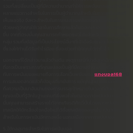
รวมทั้งเปลี่ยนเป็นผู้ที่มีความชำนาญทำให้การพนันบรรลุผลสำเร็จ มี
หลายแนวทางสำหรับในการเป็นผู้ชำนาญสำหรับในการพนันบอลที่
เห็นผลจริง จังหวะสำหรับในการชนะการพนันของคุณจะดียิ่งขึ้น
ด้วยเหตุว่าคุณใช้เวลาในการศึกษาแล้วก็มองเกมบอลนั้นๆมากยิ่ง
ขึ้น จากที่ตรงนั้นคุณสามารถกำหนดแนวโน้มสำหรับในการเล่นของ
กลุ่ม รวมทั้งข้อมูลที่เป็นประโยชน์อื่นๆที่เจ้ามือรับแทงจะไม่เอามา
ชี้แจงให้ท่านได้รับกำไรน้อย ซึ่งจะช่วยทำให้คุณได้กำไรได้
นอกจากที่ได้กล่าวมาแล้วข้างต้น เหตุการณ์ที่น่าดึงดูดอีกอย่างหนึ่ง
ที่อาจเป็นเพราะการที่คุณแปลงเป็นผู้ที่มีความชำนาญในเรื่องเกี่ยว
กับการพนันบอลหมายถึงการเลือกเว็บพนันบอล
แทงบอล168
ที่มี
การเสนอตลาดแล้วก็ข้อมูลที่นานัปการ แม้คุณสามารถบอกให้เห็น
ถึงความเป็นมาอันนานของการบรรลุเป้าหมายในเวลาที่มั่นคง เร็วนี้ๆ
คุณจะเป็นที่รู้จักในฐานะคนที่พึงพอใจในตลาดการพนันนั้น หลังจาก
นั้นคุณสามารถสร้างรายได้จากเกียรติศักดิ์นั้นโดยการแบ่งปัน
เทคนิคให้นักเสี่ยงโชคมือใหม่ได้ซื้อเทคนิคของคุณไป เป็นวิถีทาง
สำหรับในการหาเงินอีกทางหนึ่ง นอกเหนือจากการพนันบอล
5. ใช้กลอุบายสำหรับในการพนันบอล