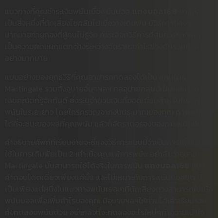
แนวทางที่คุณชำระเงินพนันเมื่อพนันบอล
แทงบอล168
บางทีอาจ
เป็นสิ่งหนึ่งที่นักเสี่ยงโชคลืมไปเมื่อวางเดิมพัน มีวิธีการต่างๆ
มากมายก่ายกองที่ผู้คนไม่รู้จัก การเลือกวิธีการที่สมควรบางทีอาจ
เป็นความผิดแผกแตกต่างระหว่างอัตราผลกำไรช่วงต้นรวมทั้งกำไร
อย่างมากมาย
แบบอย่างของยุทธวิธีที่คุณสามารถทดลองได้เป็น แผนการ
Martingale รวมทั้งอุบายอื่นๆฯลฯ กลอุบายกลุ่มนี้เป็นสมการทาง
เลขคณิตที่รู้จักกันดี ซึ่งระบุจำนวนเงินที่ยอดเยี่ยมสำหรับในการ
พนันในระยะยาว โดยใคร่ครวญจากงบประมาณของคุณ ความเป็นไป
ได้ที่จะชนะของผลที่คุณพนัน แล้วก็อัตราต่อรองของการพนันนั้น
คำอธิบายศัพท์ที่เรียบง่ายจะชี้แจงวิธีการแบบนี้ว่าเป็นการเพิ่มเงินที่
ใช้ในการเดิมพันเป็น 2 เท่าเมื่อคุณแพ้การพนัน อย่าลืมว่าอุบาย
Martingale นั้นสามารถใช้ได้จริงในการพนัน
แทงบอล168
แบบ
คำตอบโดดเดี่ยวเพียงแค่นั้น และไม่เหมาะกับการพนันบอลชุด นี่
เป็นเพียงแต่หนึ่งในแนวทางพนันเยอะๆที่นักเสี่ยงดวงสามารถใช้เมื่อ
พนันบอลเพื่อเพิ่มกำไรของคุณ มีอุบายฯลฯให้ท่านได้เล่าเรียนรวม
ทั้งทดสอบพนันด้วย อย่ากลัวที่จะทดลองอะไรใหม่ๆทำความเข้าใจ