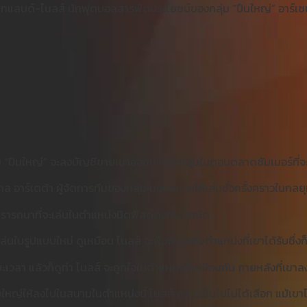
: แมทแลนด์-ไนลส์ นักฟุตบอลสารพัดประโยชน์ของกลุ่ม “ปืนใหญ่” อาร์
ุ่ม “ปืนใหญ่” จะลงบัญชีขายเขาออกมาจากกลุ่มในตอนตลาดซัมเมอร์ที่จะถ
กล อาร์เตต้า ผู้จัดการทีมของกลุ่ม มอบหมายให้เล่นชั่วครั้งคราวในกลย
ปรารถนาที่จะเล่นในตำแหน่งมิดฟิลด์ดังที่เขาถนัด
เล่นในรูปแบบใหม่ ดูเหมือน ไนลส์ จะพึงพอใจกับตำแหน่งที่เขาได้รับซึ่งก
ะเวลา แล้วก็ดูท่า ไนลส์ จะถูกใจในตำแหน่งนี้เหมือนกัน ภายหลังที่เขา
หญ่ให้ลงไปในสนามในตำแหน่งนี้ ไนลส์ คงจะเป็นไปไม่ได้เลือก แม้เข