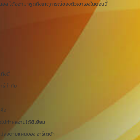
เซนอล ได้ออกมาพูดถึงเหตุการณ์ของตัวเขาเองในตอนนี้
ึงนี้
ุทธ์ทำทีม
็คือ
ลงไปทำผลงานได้ดีเยี่ยม
าไม่ลงตามแผนของ อาร์เตต้า