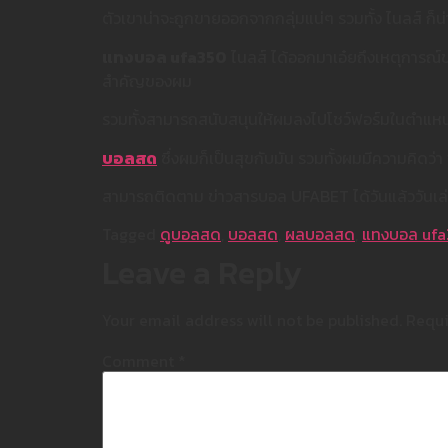
ตัวเขาน่าจะถูกขายออกจากกลุ่มแน่ๆ รวมทั้ง ไนลส์ ก็น
แทงบอล ufa350
ไนลส์ ได้ออกมาเอ๋ยถึงเหตุการณ์ข
สำคัญของผม
รวมทั้งสามารถสนับสนุนให้ผมลงไปโชว์ฟอร์มในตำแหน่งขอบเ
บอลสด
ซึ่งผมก็เป็นสุขกับมัน รวมทั้งผมมีความคิดว่า ฟ
สามารถติดตาม ข่าวสารบอล UFABET ได้วันแล้ววันเล่า
Tagged
ดูบอลสด
,
บอลสด
,
ผลบอลสด
,
แทงบอล ufa
Leave a Reply
Your email address will not be published.
Requi
Comment
*