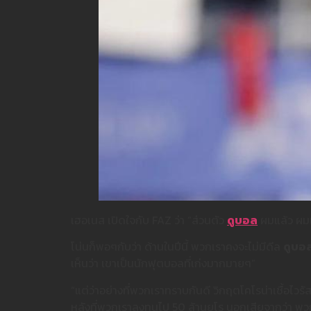
เฮอเนส เปิดใจกับ FAZ ว่า “ส่วนตัว
ดูบอล
ผมแล้ว ผมเร
โน่นก็พอๆกับว่า ด้านในปีนี้ พวกเราคงจะไม่มีดีล
ดูบอ
เห็นว่า เขาเป็นนักฟุตบอลที่เก่งมากมายๆ”
“แต่ว่าอย่างที่พวกเราทราบกันดี วิกฤตโคโรน่าเชื้อไวร
หลังที่พวกเราลงทุนไป 50 ล้านยูโร นอกเสียจากว่า พ