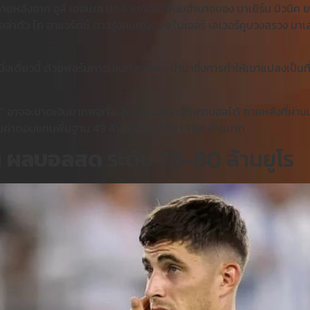
ายหลังจาก อูลี่ เฮอเนส ประธานกิติเตียนมอำนาจของ บาเยิร์น มิวนิ
ต เพื่อล่าตัว ไค ฮาแวร์ตซ์ ดาวรุ่งคนเก่งของ ไบเออร์ เลเวอร์คูบวงสรวง
นหนึ่งเดี๋ยวนี้ ด้วยฟอร์มการเล่นที่สุดยอด นำมาซึ่งการทำให้เขาแปลงเ
ือใต้” อาจจะขาดเงินมากพอที่จะสู้ค่าตอบแทนนักฟุตบอลได้ ภายหลังที่ผ่าน
้วยค่าตอบแทนพื้นฐาน 49 ล้านยูโร มากถึง 1,764 ล้านบาท
น
ผลบอลสด
ระดับ 70-80 ล้านยูโร