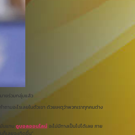
กมายร่วมกลุ่มแล้ว
มีคำถามอะไรเลยในตัวเขา ด้วยเหตุว่าพวกเราทุกคนต่าง
น มันแทบ
ดูบอลออนไลน์
จะไม่มีทางเป็นไปได้เลย ภาย
ก็เลยจะเกิดขึ้น”