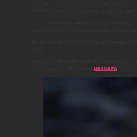
โทนี่ โคลส ห้องเครื่อง
บอลสด
เคล็ดวิธีสูงของกลุ่ม 
ที่กำลังฟอร์มตกในในขณะนี้ รวมทั้งดูท่า นักฟุตบอลด้า
ภายหลังที่มีภาพหลุด
บอลสด
ออกมาว่า เบล นั่งอยู่ข
มาปกปิดที่ตา ซึ่งตามวัฒนธรรมของสมาพันธ์ เบล ไม่ให้
ซึ่งเหล่าบรรดาแฟนบอลก็ไม่สบอารมณ์
บอลสด
เหมือ
ก็ตาม
“โคลส” ก็เป็นเลิศในนักฟุตบอล ที่มีความสนิทสนมกับ แก
ก็ไม่ค่อยถูกใจกับความประพฤติ
ผลบอลสด
ปฏิบัติข