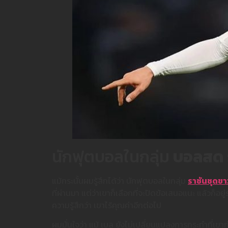
นักฟุตบอลในกลุ่ม
บอลสด
แม้กระนั้นผมรู้สึกได้ว่า นักฟุตบอลในกลุ่ม
ราชันชุดขา
ที่ผ่านมา แต่ว่าเขาก็เลือกที่จะปัดข้อเสนอแนะ แล้วก็อยู
ความรู้สึกว่า เขาไร้คุณค่าอีกต่อไป
ผมมั่นใจว่า แม้ เบล ยังไม่เปลี่ยนแปลงการกระทำที่เข