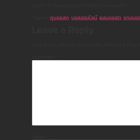
ด้วยว่า จำเป็นจะต้องจ่ายค่าจ้างให้ เบล แบบฟรีๆ”
Tagged
ดูบอลสด
,
บอลออนไลน์
,
ผลบอลสด
,
แทงบอ
Leave a Reply
Your email address will not be published.
Requi
Comment
*
Name
*