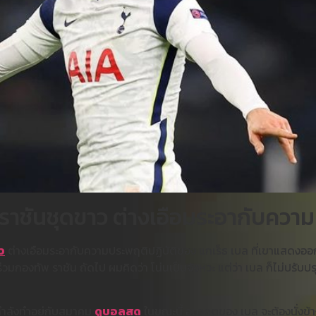
ราชันชุดขาว ต่างเอือมระอากับความ
ว
ต่างเอือมระอากับความประพฤติปฏิบัติของ แกเร็ธ เบล ที่เขาแสดงออ
่ร่วมกองทัพ ราชัน ถัดไป ผมคิดว่า โน่นเป็นจังหวะ แต่ว่า เบล ก็ไม่ปรับป
ากำลังทำอยู่กับสมาคม
ดูบอลสด
ในขณะนี้ อนาคตของ เบล จะต้องนั่งข้