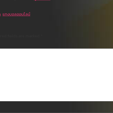
ล
,
แทงบอลออนไลน์
red fields are marked
*