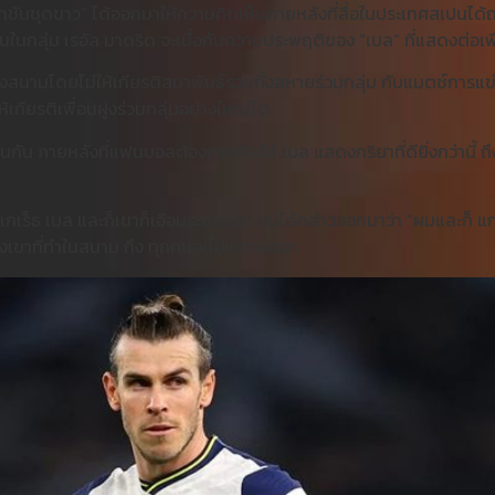
“ราชันชุดขาว” ได้ออกมาให้ความคิดเห็นภายหลังที่สื่อในประเทศสเปนได้
นในกลุ่ม เรอัล มาดริด จะเบื่อกับความประพฤติของ “เบล” ที่แสดงต่อเพื
้างสนามโดยไม่ให้เกียรติสมาพันธ์รวมทั้งสหายร่วมกลุ่ม กับแมตช์การแข่ง
เกียรติเพื่อนฝูงร่วมกลุ่มอย่างใหญ่โต
นกัน ภายหลังที่แฟนบอลต้องการที่จะให้ เบล แสดงกริยาที่ดียิ่งกว่านี้ ถ
เร็ธ เบล และก็เขาก็เอือมระอาละอา จนได้กล่าวออกมาว่า “ผมและก็ แกเร็ธ
องเขาที่ทำในสนาม ถึง ทุกคนจะไม่แสดงออก