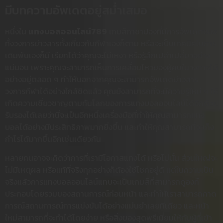
มีบทความอัพเดตอยู่สม่ำเสมอ
หนึ่งใน
แทงบอลออนไลน์789
เกมส์กาชาปองที่มีการอัพเดตของ
ทั้งวงการข่าวสารทั้งเกี่ยวกับกีฬาเองก็ตาม หรือจะเป็นเทคนิคในการ
เดิมพันเองก็มี เรียกได้ว่าคุณจะไม่เหงา หรือรู้สึกเปล่าเปลี่ยวอย่าง
แน่นอน เพราะคุณจะสามารถเห็นการเคลื่อนไหวของผู้คนในวงการได้
อย่างอยู่ตลอด ๆ ทำให้นอกจากคุณจะสามารถอัพเดตข่าวสาร
วงการกีฬาได้อย่างใกล้ชิดแล้ว คุณยังสามารถที่จะมีความรู้ใหม่ ๆ ให้
เกิดความเชี่ยวชาญตามทันโลกของการแทงบอลออนไลน์ได้อีกด้วย
รับรองได้เลยว่านี่จะเป็นอีกหนึ่งเครื่องมือที่ทำให้คุณสามารถแทง
บอลได้อย่างมีประสิทธิภาพมากยิ่งขึ้น และทำให้คุณสามารถที่จะเก็ง
กำไรได้มากขึ้นอีกเช่นเดียวกัน
หลายคนอาจจะคิดว่าการที่เรามีโอกาสแทงได้ หรือไม่นั้น ส่วนใหญ่จะ
ไม่มีเหตุผล หรือแท้ที่จริงทุกอย่างก็ต้องใช้โชคอยู่ดี แต่ในความเป็น
จริงแล้วการแทงบอลออนไลน์แทบจะเป็นเกมส์ที่สามารถดูองค์
ประกอบโดยรวมของสถานการณ์ก่อนหน้า และทำให้เราสามารถคาด
การณ์สถานการณ์การแข่งขันได้อย่างแม่นยำเลยทีเดียว และหน้า
ใหม่สามารถที่จะทำได้โดยง่าย หรือสิ่งของสุดพรีเมี่ยมให้กับผู้ที่เข้า