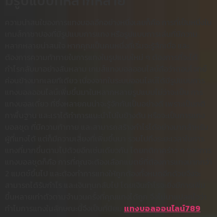
มีรูปแบบที่หลากหลาย
ความน่าสนใของการแทงบอลอีกอย่างหนึ่งเลยก็คือ การที่เป็นหนึ่งใน
เกมส์กาชาปองที่มีรูปแบบการแทง หรือรูปแบบการเล่นที่มีความ
หลากหลายน่าสนใจ หากคุณเป็นคนหนึ่งที่เริ่มจะรู้สึกเบื่อ และ
ต้องการความท้าทายในการแทงในรูปแบบใหม่ ๆ ต้องการที่จะได้
กำไรกลับมาอย่างล้นหลาม เกมส์แทงบอลออนไลน์ถือว่าตอบโจทย์
ค่อนข้างมากเลยทีเดียว เนื่องจากในระบบออนไลน์ได้มีรูปแบบการ
แทงบอลออนไลน์เพิ่มขึ้นมาในหลากหลายรูปแบบไม่ว่าจะเป็น การ
แทงบอลเดี่ยว ที่ซึ่งหลายคนน่าจะรู้จักกันเป็นอย่างดี เพราะเป็นกติ
กาพื้นฐาน และเราได้ทำการแนะนำไปในข้างต้น หรือจะเป็นการแทง
บอลชุด ที่มีความท้าทาย และสามารถสร้างกำไรได้อย่างมากสำหรับ
ผู้ที่แทงได้ แต่ก็มีความเสี่ยงที่เพิ่มขึ้นมา รวมไปถึงระยะเวลาในการ
แทงที่มากขึ้นตามไปด้วยอีกเช่นเดียวกัน โดยกติกาคร่าว ๆ ของการ
แทงบอลชุดก็คือ การที่คุณจะต้องเลือกแมตช์ที่ต้องการแทงมากกว่า
2 แมตช์ขึ้นไป และต้องทำการแทงให้ถูกต้องทั้งหมดอีกด้วยจึงจะ
สามารถได้รับกำไร และเงินทุนกลับไป โดยเงินกำไรจะยิ่งมีการเพิ่ม
ขึ้นหลายเท่าตัวตามจำนวนครั้งที่คุณแทงได้ถูก จึงไม่นาแปลกใจว่า
ทำไมการแทงในลักษณะนี้จึงเป็นที่นิยม
แทงบอลออนไลน์789