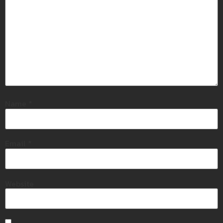
Name
*
Email
*
Website