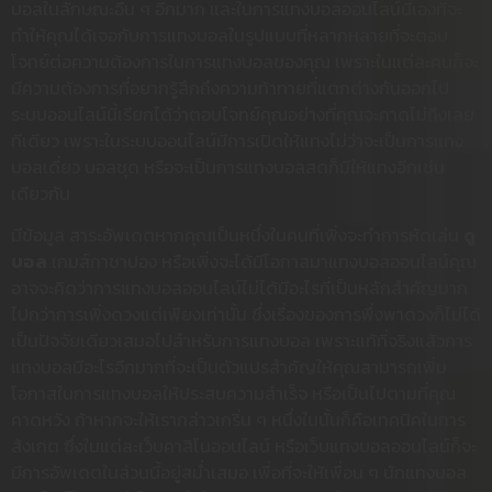
บอลในลักษณะอื่น ๆ อีกมาก และในการแทงบอลออนไลน์นี้เองที่จะ
ทำให้คุณได้เจอกับการแทงบอลในรูปแบบที่หลากหลายที่จะตอบ
โจทย์ต่อความต้องการในการแทงบอลของคุณ เพราะในแต่ละคนก็จะ
มีความต้องการที่อยากรู้สึกถึงความท้าทายที่แตกต่างกันออกไป
ระบบออนไลน์นี้เรียกได้ว่าตอบโจทย์คุณอย่างที่คุณจะคาดไม่ถึงเลย
ทีเดียว เพราะในระบบออนไลน์มีการเปิดให้แทงไม่ว่าจะเป็นการแทง
บอลเดี่ยว บอลชุด หรือจะเป็นการแทงบอลสดก็มีให้แทงอีกเช่น
เดียวกัน
มีข้อมูล สาระอัพเดตหากคุณเป็นหนึ่งในคนที่เพิ่งจะทำการหัดเล่น
ดู
บอล
เกมส์กาชาปอง หรือเพิ่งจะได้มีโอกาสมาแทงบอลออนไลน์คุณ
อาจจะคิดว่าการแทงบอลออนไลน์ไม่ได้มีอะไรที่เป็นหลักสำคัญมาก
ไปกว่าการเพิ่งดวงแต่เพียงเท่านั้น ซึ่งเรื่องของการพึ่งพาดวงก็ไม่ได้
เป็นปัจจัยเดียวเสมอไปสำหรับการแทงบอล เพราะแท้ที่จริงแล้วการ
แทงบอลมีอะไรอีกมากที่จะเป็นตัวแปรสำคัญให้คุณสามารถเพิ่ม
โอกาสในการแทงบอลให้ประสบความสำเร็จ หรือเป็นไปตามที่คุณ
คาดหวัง ถ้าหากจะให้เรากล่าวเกริ่น ๆ หนึ่งในนั้นก็คือเทคนิคในการ
สังเกต ซึ่งในแต่ละเว็บคาสิโนออนไลน์ หรือเว็บแทงบอลออนไลน์ก็จะ
มีการอัพเดตในส่วนนี้อยู่สม่ำเสมอ เพื่อที่จะให้เพื่อน ๆ นักแทงบอล