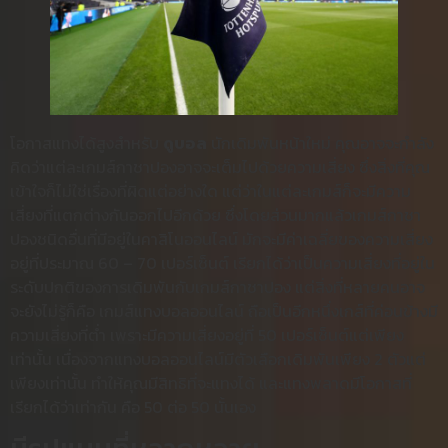
โอกาสแทงได้สูงสำหรับ
ดูบอล
นักเดิมพันหน้าใหม่ คุณอาจจะกำลัง
คิดว่าแต่ละเกมส์กาชาปองอาจจะเต็มไปด้วยความเสี่ยง ซึ่งสิ่งที่คุณ
เข้าใจก็ไม่ใช่เรื่องที่ผิดแต่อย่างใด แต่ว่าในแต่ละเกมส์ก็จะมีความ
เสี่ยงที่แตกต่างกันออกไปอีกด้วย ซึ่งโดยส่วนมากแล้วเกมส์กาชา
ปองชนิดอื่นที่มีอยู่ในคาสิโนออนไลน์ มักจะมีค่าเฉลี่ยของความเสี่ยง
อยู่ที่ประมาณ 60 – 70 เปอร์เซ็นต์ เรียกได้ว่าเป็นความเสี่ยงที่อยู่ใน
ระดับปกติของการเดิมพันกับเกมส์กาชาปอง แต่สิ่งที่หลายคนอาจ
จะยังไม่รู้ก็คือ เกมส์แทงบอลออนไลน์ ถือเป็นอีกหนึ่งเกส์ที่ค่อนข้างมี
ความเสี่ยงที่ต่ำ เพราะมีความเสี่ยงอยู่ที่ 50 เปอร์เซ็นต์แต่เพียง
เท่านั้น เนื่องจากแทงบอลออนไลน์มีตัวเลือกเดิมพันเพียง 2 ตัวแต่
เพียงเท่านั้น ทำให้คุณมีสิทธิที่จะแทงได้ และแทงพลาดมีโอกาสที่
เรียกได้ว่าเท่ากัน คือ 50 ต่อ 50 นั้นเอง