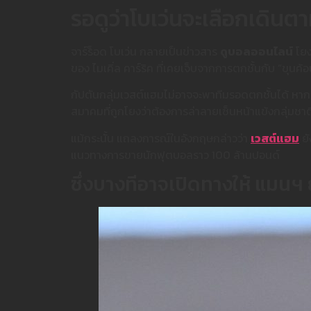
รอดูว่าโบเว่นจะเลือกเดินตา
จาร์ร็อด โบเว่น กลายเป็นข่าวสาร
ดูบอลออนไลน์
โยง
ของ ไมเคิ่ล คาร์ริค ที่เคยเจ็บจากการตกชั้นกับ “ขุน
กัปตันกลุ่มเวสต์แฮมไม่อาจจะพาทีมรอดตกชั้นได้ หากแม
สมาคมที่ถูกโยงว่าต้องการล่าลายเซ็นหน้าแข้งกลุ่มชาต
แม้กระนั้น แถลงการณ์ในอังกฤษกล่าวว่า
เวสต์แฮม
ยั
แนวทางการขายนักฟุตบอลราว 100 ล้านปอนด์
ซึ่งบางทีอาจเปิดทางให้ แมนฯ 