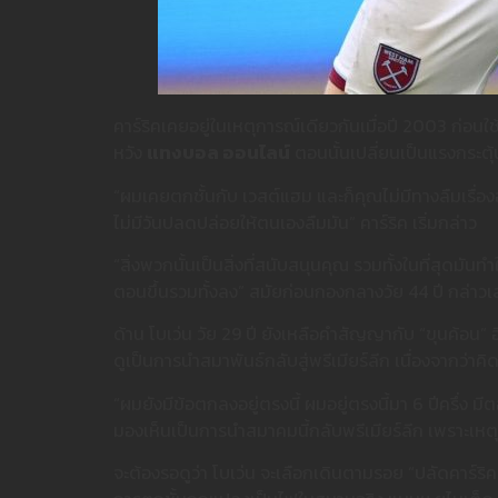
คาร์ริคเคยอยู่ในเหตุการณ์เดียวกันเมื่อปี 2003 ก่อนใ
หวัง
แทงบอล ออนไลน์
ตอนนั้นเปลี่ยนเป็นแรงกระตุ
“ผมเคยตกชั้นกับ เวสต์แฮม และก็คุณไม่มีทางลืมเรื่องอ
ไม่มีวันปลดปล่อยให้ตนเองลืมมัน” คาร์ริค เริ่มกล่าว
“สิ่งพวกนั้นเป็นสิ่งที่สนับสนุนคุณ รวมทั้งในที่สุดมัน
ตอนขึ้นรวมทั้งลง” สมัยก่อนกองกลางวัย 44 ปี กล่าวเ
ด้าน โบเว่น วัย 29 ปี ยังเหลือคำสัญญากับ “ขุนค้อน”
ดูเป็นการนำสมาพันธ์กลับสู่พรีเมียร์ลีก เนื่องจากว่าคิดว่
“ผมยังมีข้อตกลงอยู่ตรงนี้ ผมอยู่ตรงนี้มา 6 ปีครึ่ง มี
มองเห็นเป็นการนำสมาคมนี้กลับพรีเมียร์ลีก เพราะเหตุว
จะต้องรอดูว่า โบเว่น จะเลือกเดินตามรอย “ปลัดคาร์ริ