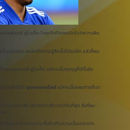
 แมนเชสเตอร์ ยูไนเต็ด โดยเจ้าตัวเคยเปิดใจว่าความผิด
ั้นอยู่ตลอด ผมยังจำความรู้สึกนั้นได้แน่ชัด แล้วก็ผม
่ แมนเชสเตอร์ ยูไนเต็ด แม้กระนั้นทุกฤดูก็มีทั้งยัง
จะหลบหลีกมิได้
ดูบอลออนไลน์
แม้กระนั้นแผนการที่เขา
ีกระแสข่าวลือ มีการกล่าวถึง แต่ว่าในที่สุด สิ่งที่ผม
้าย
่กับกลุ่มระดับหัวตาราง ซึ่งถ้าเกิดความเจ็บปวดจาก