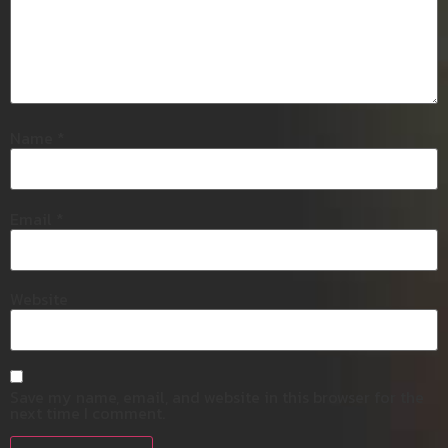
Name
*
Email
*
Website
Save my name, email, and website in this browser for the
next time I comment.