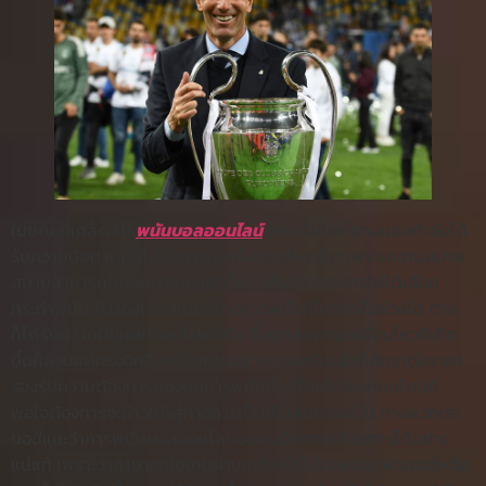
ในขณะนี้เคล็ดลับ
พนันบอลออนไลน์
ผ่านเว็บไซต์แทงบอลกำลังได้
รับความนิยม และก็ได้รับการเอ๋ยถึงอย่างใหญ่โต เพราะความสบาย
สบายสามารถใช้งานได้ง่ายแล้วก็แบบที่นานาประการให้ได้เลือก
กระทำพนัน รับรองเรื่องแบบอย่างการพนันที่ไม่ว่าจะในช่วงใด ต่าง
ก็ได้รับความนิยมชมชอบไม่แพ้กัน ซึ่งแต่ละความเคลื่อนไหวที่เกิด
ขึ้นก็ล้วนแต่ทรงอิทธิพลถือแบบอย่างการพนันแล้วก็อัตราต่อราคา
รองรับความต้องการของนักการพนันที่เปลี่ยนไปพบกคนไหนที่
พอใจต้องการจะก้าวเข้าสู่ทางการเป็นนักเล่นการพนัน ทางพวกเรา
ขอชี้แนะว่าการพนันบอลออนไลน์จะรองรับความต้องการได้อย่าง
แน่แท้ เพราะว่าสามารถใช้งานผ่านเครื่องใช้ไม้สอยคอมพิวเตอร์หรือ