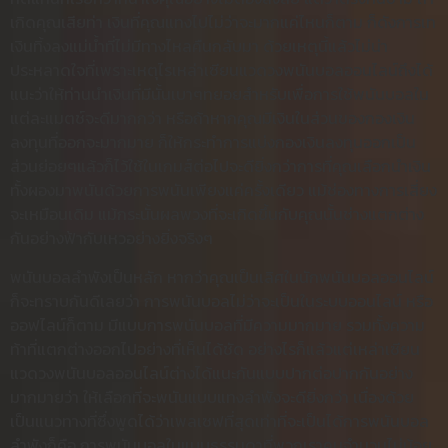
เกิดคุณเสียท่า เงินที่คุณแทงไปไม่ว่าจะมากแค่ไหนก็ตาม ก็ดังการเท
เงินทิ้งลงแม่น้ำที่ไม่มีทางไหลคืนกลับมา ด้วยเหตุนี้แล้วไม่น่า
ประหลาดใจที่เพราะเหตุไรเหล่าเซียนแวดวงพนันบอลออนไลน์ถึงได้
แนะว่าให้ท่านนำเงินที่มีนั้นเบาๆทยอยสำหรับเพื่อการใช้พนันบอลใน
แต่ละแมตช์จะดีมากกว่า หรือถ้าหากคุณมีเงินในส่วนของกองเงิน
ลงทุนที่ออกจะมากมาย ก็ให้กระทำการแบ่งกองเงินลงทุนออกเป็น
ส่วนย่อยๆแล้วก็ไว้ใช้ในเกมส์ต่อไปจะดียิ่งกว่าการที่คุณเลือกนำเงิน
ทั้งผองมาพนันด้วยการพนันเพียงแค่ครั้งเดียว แม้ช่องทางการเสี่ยง
จะเหมือนเดิม แม้กระนั้นผลพวงที่จะเกิดขึ้นกับคุณนั้นช่างแตกต่าง
กันอย่างฟ้ากับเหวอย่างยิ่งจริงๆ
พนันบอลลำพังเป็นหลัก หากว่าคุณเป็นเลิศในนักพนันบอลออนไลน์
ก็จะทราบกันดีเลยว่า การพนันบอลไม่ว่าจะเป็นในระบบออนไลน์ หรือ
ออฟไลน์ก็ตาม มีแบบการพนันบอลที่มีความมากมาย รวมทั้งความ
ท้าที่แตกต่างออกไปอย่างที่เห็นได้ชัด อย่างไรก็แล้วแต่เหล่าเซียน
แวดวงพนันบอลออนไลน์ต่างได้แนะกันแบบปากต่อปากกันอย่าง
มากมายว่า ให้เลือกที่จะพนันแบบแทงลำพังจะดียิ่งกว่า เนื่องด้วย
เป็นแนวทางที่ซึ่งพูดได้ว่าเพลเซฟที่สุดเท่าที่จะเป็นได้การพนันบอล
ลำพังก็คือ การพนันบอลในแบบธรรมดาที่พวกเราคนจำนวนไม่น้อย