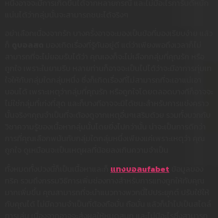
หนึ่งอาจจะมีการเกิดขึ้นได้จากหลายกรณี และไม่มีอะไรการันตีหนัก
แน่นได้ว่ากลุ่มนั้นจะสามารถชนะได้จริงๆ
อย่าเลือกเนื่องจากรัก บางครั้งอาจจะมองเป็นข้อที่มองเรียบง่าย แล้ว
ก็
ดูบอลสด
มองเกิดเรื่องที่รู้กันอยู่ดี แต่ว่าเพียงพอถึงเวลาก็ไม่
สามารถที่จะไม่ยอมรับได้ว่า คุณเองก็จะไม่เลือกกลุ่มที่คุณรัก หรือ
ถูกใจ เพราะในยามรีบ หลายท่านก็อาจจะเป็นไปได้ว่าจะมีอาการทุ่มเท
ใจให้กับกลุ่มใดกลุ่มหนึ่ง ซึ่งก็เกิดเรื่องที่ไม่สามารถที่จะเอาแน่เอา
นอนได้ เพราะเหตุว่ากลุ่มที่คุณรัก หรือถูกใจโดยตลอดบางทีก็อาจจะ
ไม่ใช่กลุ่มที่เก่งที่สุด และก็บางทีอาจจะมิได้ชนะสำหรับการแข่งคราว
นั้นจริงๆคุณจำเป็นที่จะต้องดูจากเหตุอื่นๆเสริมด้วย รวมทั้งบวกกับ
วิชาความรู้ของเนื้อหากลุ่มนั้นโดยยิ่งไปกว่านั้น น่าจะเป็นการดีกว่า
การที่คุณเลือกพนันกับกลุ่มใดกลุ่มหนึ่งเพียงแค่เพราะเหตุว่า คุณ
ถูกใจ ดูเหมือนจะเป็นเหตุผลที่น้อยลงเกินความจำเป็น
ทั้งหมดทั้งปวงนี้ก็เป็นเนื้อหาและก็
แทงบอลufabet
ข้อมูลของ
ทริค รวมถึงกรรมวิธีการเพิ่มช่องทางสำหรับการแทงถูกให้กับคุณ
มากเพิ่มขึ้น คุณสามารถที่จะนำแนวทางพวกนี้ไปประยุกต์ ปรับใช้ให้
กับคุณได้ ไม่มีความจำเป็นที่ต้องถือมั่น ถือมั่น แล้วก็นำไปเป็นสไตล์
การเล่น เนื่องจากอาจจะส่งผลให้หมดสนุก และไม่มีอะไรซึ่งสามารถ