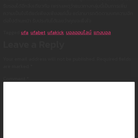
รับรองได้อีกสิ่งเดียวกัน เพราะเหตุว่าแนวทางกลุ่มนี้เป็นการเพิ่ม
ความเป็นไปได้แต่เพียงเพียงแค่นั้น แต่สามารถติดตามบทความอีก
ต่อไปด้านหน้า รับประกันได้เลยว่าคุณจะพึงใจ
Tagged
ufa
,
ufabet
,
ufakick
,
บอลออนไลน์
,
แทงบอล
Leave a Reply
Your email address will not be published.
Required fields
are marked
*
Comment
*