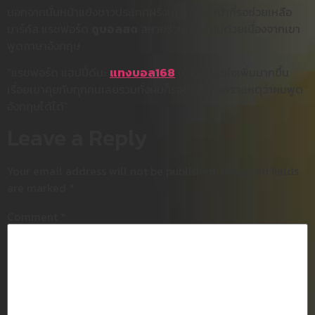
นอกจากนั้นหน้าแข้งชาวประเทศฝรั่งเศสยังรับหน้าที่รอช่วยเหลือ
มาร์คัส แรชฟอร์ด
ดูบอลสด
สหายร่วมกลุ่มใหม่ด้วยเนื่องจากเขา
พูดภาษาอังกฤษ
“แรชฟอร์ด แฮปปี้ดีนะ
แทงบอล168
เขารู้สึกสุขใจเพิ่มมากขึ้น
เรื่อยเขาคุยกับทุกคนเลยรวมทั้งผมก็รอช่วยเขาเพราะเหตุว่าผมพูด
อังกฤษได้ได้”
Leave a Reply
Your email address will not be published.
Required fields
are marked
*
Comment
*