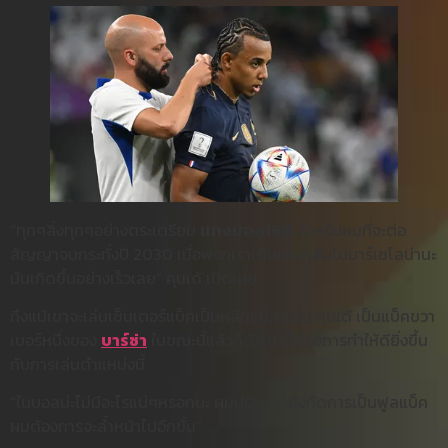
“ทุกๆสิ่งทุกๆอย่างตระเตรียม
แทงบอล168
สำหรับผมที่จะต่อ
สัญญาจนกระทั่งปี 2030 เมื่อพวกเราเดินทางกลับไปบาร์เซโลน่านะ
มันเกิดขึ้นอย่างเร็วเลย” คุนเด้ เปิดเผย
ถึงแม้เขาจะเล่นเซ็นเตอร์แบ็คเป็นหลักแม้กระนั้น คุนเด้ เป็นแบ็คขวา
เบอร์หนึ่งของ
บาร์ซ่า
ในขณะนี้แล้วก็ตัวเขาก็ต้องการทำให้ดียิ่งขึ้น
กับการเล่นตำแหน่งนี้
“ในบอลน่ะไม่มีอะไรแน่ๆหรอกนะ ผมปรับปรุงสังกัดการเป็นฟูลแบ็ค
ผมต้องการจะล้ำหน้าไปอีกขั้น”