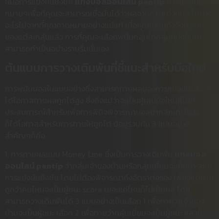
ฝีมือการแข่งขันชิงชัย
แทงบอลออนไลน์ pantip
ห่างชั้นกันมา
กมายๆเพื่อที่คุณจะสามารถเชื่อมั่นได้ว่าผลจากการแข่งขันจะไม่ต่าง
อะไรไปจากที่คุณคาดหมายอย่างแน่แท้ เมื่อคุณทราบถึงจังหวะชนะ
ของแต่ละกลุ่มแล้ว การที่คุณจะเลือกพนันกลุ่มใดกลุ่มหนึ่งก็เลย
สามารถทำเป็นอย่างราบรื่นนั่นเอง
ต้นแบบการวางเดิมพันที่ชี้แนะสำหรับมือใหม่
การพนันบอลในแบบอย่างซึ่งสามารถทายผลของการแข่งขันได้ง่าย
ได้โอกาสทายผลถูกได้สูง ซึ่งถึงแม้ว่าจะเป็นผู้เล่นมือใหม่ที่ไม่มี
ประสบการณ์สำหรับเพื่อการพินิจพิจารณาบอลมากสักเท่าไรนัก
ก็ได้โอกาสสำหรับการทายให้ถูกได้ มีอยู่ร่วมกัน 3 แบบอย่าง
สำคัญๆก็คือ
1. การทายผลแบบ Money Line ซึ่งเป็นการวางเดิมพัน
แทงบอล
ออนไลน์ pantip
ว่ากลุ่มเจ้าของบ้านหรือกลุ่มเยี่ยมจะเป็นข้างชนะ
การแข่งขันชิงชัย โดยไม่ต้องพิจารณาถึงอัตราต่อรอง เพียงแต่ทาย
ถูกว่าคนไหนจะเป็นผู้ชนะ score เยอะแค่ไหนก็ไม่เป็นผล โดย
สามารถวางเดิมพันได้ 3 แบบอย่างเป็นเลือก 1 เพื่อทายว่าเจ้าของ
บ้านจะเป็นผู้ชนะ เลือก 2 เพื่อทายว่ากลุ่มเยี่ยมจะเป็นผู้ชนะ แล้วก็