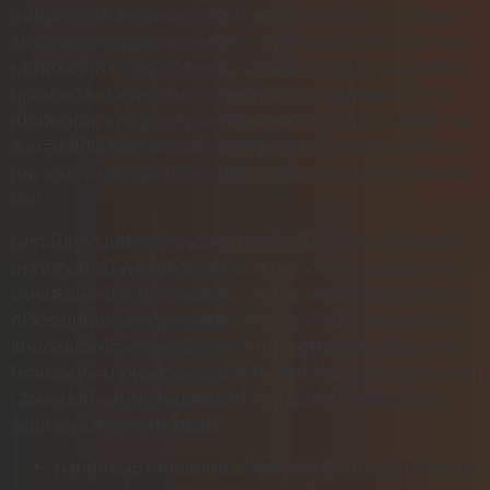
จำเป็นมากที่เหล่านักลงทุนหรือนักการพนันรายนั้นๆควรจะมีข้อมูล
วิชาความรู้เบื้องต้นซะก่อน แล้วถึงจะมาทำความเข้าใจในแนวทางการ
เล่นพนันที่ถูก การเดิมพันบอลก็เหมือนกันเหล่าผู้เล่นคนใหม่หน้าเก่า
ทุกคนจะต้องมีวิธีการเล่นรากฐานที่ถูกซะก่อน
ดูบอลสด
ไม่ว่าจะ
เป็นศัพท์เฉพาะที่ควรจะทราบ หรือแม้กระทั้งแนวทางการพนันก็ตาม
สิ่งกลุ่มนี้เป็นเรื่องสำคัญเบื้องต้นที่ทุกคนจำเป็นต้องจำจนขึ้นใจ ซึ่ง
ในพวกเราจะขอมาชี้แจงให้ท่านรู้เรื่องเองโดยเริ่มจากหัวข้อย่อยๆกัน
ก่อน
เพราะในทุกวันนี้มีทางเว็บแทงบอลออนไลน์โดยมากจะมีตัวเลือกให้
เหล่านักเสี่ยงโชคพนันได้มากมายนานาประการแบบร่วมกัน ซึ่งส่วน
มากแล้วเหล่านักเล่นการพนันบอลสามารถเลือกพนันเรียกตัวเลือก
ที่เว็บระบุนั้นเอง สำหรับตัวเลือกทั้งผองในหน้าพนันบอลจะถูกเขียน
แทนด้วยศัพท์เฉพาะของวงการพนันบอล
ดูบอลสด
เหล่านักเสี่ยง
โชคบอลทุกคนจำเป็นต้องทราบศัพท์พวกนี้เพื่อได้รู้เรื่องว่าตัวเองนั้น
เลือกพนันบอลในต้นแบบไหนอยู่นั่นเอง โดยศัพท์ที่เกี่ยวกับการ
พนันบอลจะมีดังตั้งแต่นี้ต่อไป
Handdicap เขียนแทนด้วยอักษรย่อ HDP แสดงว่า อัตราต่อ