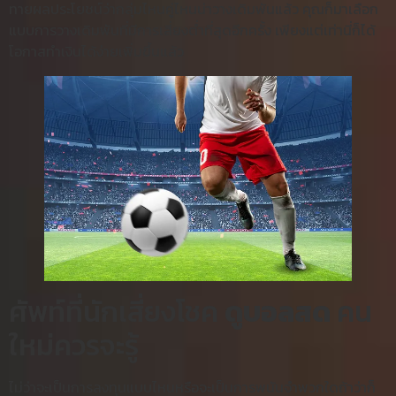
ทายผลประโยชน์ว่ากลุ่มไหนคู่ไหนน่าวางเดิมพันแล้ว คุณก็มาเลือก
แบบการวางเดิมพันที่มีการเสี่ยงต่ำที่สุดอีกครั้ง เพียงแต่เท่านี่ก็ได้
โอกาสทำเงินได้ง่ายเพิ่มขึ้นแล้ว
ศัพท์ที่นักเสี่ยงโชค
ดูบอลสด
คน
ใหม่ควรจะรู้
ไม่ว่าจะเป็นการลงทุนแบบไหนหรือจะเป็นการพนันจำพวกใดถ้าว่าก็