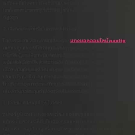
พนันผลที่เกิดจากการแข่งขันบอลได้อย่างเที่ยงตรงนั่นเอง ทางพวก
เราก็เลยสามารถสรุปได้ว่าข้อมูลที่เหล่านักมีควรที่จะนำมาทำให้มีผล
ดีสูงสุด
2. เลือกอุบายสำหรับในการพนันแต่ละครั้ง
โดยธรรมดาแล้วเหล่านักเสี่ยงดวง
แทงบอลออนไลน์ pantip
คนใหม่ทุกคนจะมิได้กำหนดแผนการพนันไว้ล่วงหน้าก่อนว่าในแต่ละ
ครั้งที่พนัน จะเลือกพนันลักษณะใด กลับกันถ้าเกิดเป็นนักเล่นการ
พนันบอลมืออาชีพพวกเขาจะคิดคิดแผนไว้ล่วงหน้าว่าคราวนี้เขาจะ
เลือกพนันกี่เยอะแค่ไหน ถ้าหากว่าพนันพลาดจะแก้ตัวใหม่ที่จำนวน
เงินเท่าไร แล้วได้เงินเท่าใดถึงจะพึงพอใจ เสียเงินเสียทองมากแค่
ไหนถึงจะหยุด การวางเป้าหมายไว้ก่อนล่วงหน้าจะมีผลให้เหล่านัก
เสี่ยงดวงควรจะคุมค่าช่องทางชนะของตนเองเจริญเพิ่มขึ้น
3. เลือกเฉพาะกลุ่มป้อมใจจริงๆ
อย่างที่รู้กันว่านักแทงบอลแต่ละคนจะมีกลุ่มที่ชอบพอที่สุดอยู่แล้ว
แม้กระนั้นพวกเราก็จำเป็นต้องทราบเหตุว่ากลุ่มบอลกลุ่มไหนเป็นต่อ
เสียเปรียบกลุ่มไหนสูงที่สุด แล้วพวกเราค่อยเลือกพนันกับกลุ่มที่มี