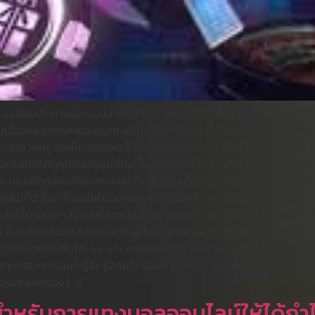
ปในสมัยอดีตกาลในช่วงปลายปี 1990 คุณจะเจอกับเว็บ ที่เชิญให้คิดถึงก
พในเรื่องของการพนันอะไรมากแค่ไหนนัก เพียงแค่ ีีีufabet เล่นเพื่อความบั
ความสวยหรู และก็ความรวดเร็วต้องใจที่มีกลิ่นเกี่ยวพันกับคาสิโนออนไลน
นออนไลน์ก็ได้ถูกปรับปรุงเปลี่ยนเป็นผลงานชิ้นโบแดงที่น่าสนใจงาม เต็มไ
ufa ขณะนี้คุณคนอ่านคงพอจะทราบกันดีว่า เว็บพนันคาสิโนออนไลน์ ให้สิ
นเล่นไม่กี่ชั่วโมง ก็จะเล่นได้อย่างแคล่วคล่องแล้ว นอกเหนือจากนี้ ก็ย
ั่นแล้วก็โบนัสฯลฯ โดยผู้ที่มีความเชี่ยวชาญแต่ละคน ก็ต่างคาดการณ์ก
็บางทีอาจจะเปลี่ยนแปลงไปสู่สิ่งที่ดีมากยิ่งกว่าเดิมแบบกลับฝ่ามือเลยก็
เข้าไปเล่าเรียนกันได้เลย ufa เกมพนันที่มีการอัพเดตตลอดระยะเวลา ถึง 
ากาศเก่าๆรวมทั้งรู้สึกรู้สึกเบื่อ ต้องการให้มีการเปลี่ยนแปลงคุณภาพที่ดี
ตุ้นเซลล์สมอง […]
ำหรับการแทงบอลออนไลน์ให้ได้กำ