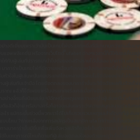
จักอย่างดีเยี่ยมเพราะว่ามันเป็นเกมไพ่ประเภทหนึ่งที่มีมานานกว่าเกมอื
นแอพพลิเคชั่น หรือจากเว็ปไซต์ ีีufabet ต่างๆเวลานี้ก็มีให้มองเห็นอยู
ให้กับผู้เล่นที่ปรารถนานำไปต่อยอดสร้างรายได้นั้นเอง บาคาร่า ufa 
ป็น บาคาร่าเป็นเกมไพ่ที่มีความเหมือนกับเกมพนันประเภทหนึ่งโน่นเป็น
หัวใจในผู้เล่นพนันคนประเทศไทยหลายต่อคนไม่ใช่น้อยอย่างไม่ต้องสงสั
งผู้เล่นกับเจ้ามือ โดยข้อตกลงของบาคาร่านั้นจะวินิจฉัยผลกันด้วยไพ่เ
บราณ แล้วก็ได้เผยแพร่ในประเทศฝรั่งเศสเมื่อกำเนิดการรบจนกระทั่งในเว
ย่างงี้คนถึงนิยมเล่น !มีอีกหนึ่งเหตุผลเพราะเหตุไรผู้เล่นพนัน ีีufabe
ดีแล้วก็ง่าย หรือบางครั้งก็อาจจะเล่นเพราะว่าความสนุกสนานร่าเริงๆแต
ได้อะไร แม้กระนั้นช่วงนี้พวกเราได้ไปเก็บรวบรวมเหตุผลสำคัญๆที่ผู้เล่
็นแบบไหน ?ภายหลังจากการสมัครเป็นสมาชิก ufa ไห้ท่านนั้นโอนเงินจากบ
งบาคาร่านั้นมีขึ้นเพื่อเพิ่มจังหวะแล้วก็เปอร์เซ็นต์การชนะ เพื่อได้ม
ช้ในเหตุการณ์ไหนก็ตามทีผู้เล่นจะตกลงใจเองด้วยเหตุว่าจำเป็นต้องมองท