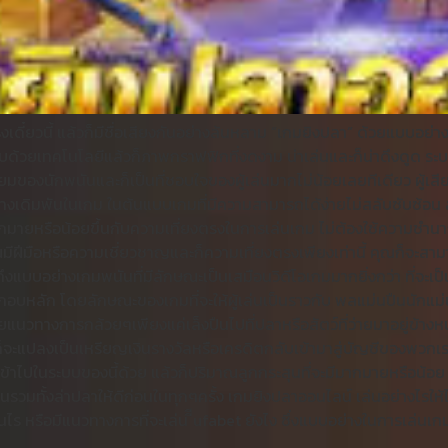
งเดี๋ยวนี้ แล้วก็มีชื่อเสียงกันอย่างล้นหลาม “เกมยิงปลา” ด้วยแบบ
งแบบด้วยเทคโนโลยีแล้วก็ภาพกราฟฟิกที่งดงาม น่าเล่นและก็น่าดึงดูด ระ
ิยมของนักพนันและก็เป็นที่ชอบใจของผู้เล่นมากไม่น้อยเลยทีเดียว ผู้เสีย
็วางเดิมพันในเกม ในต้นแบบเกมที่มีความสามารถได้ง่ายไม่สลับซับซ้อน 
มากมายหรือน้อยขึ้นกับความเที่ยงตรงในการเล่นเกม ไม่ต้องใช้ความช
คุณมีฝีมือหรือความเชี่ยวชาญและก็ความเที่ยงตรงเพียงเท่านี้ คุณก็จะ
ถึงแบบอย่างเกมพนันที่มีลักษณะเป็นเสมือนวิดีโอเกมมากยิ่งกว่า ที่
ะกอบหลัก โดยลักษณะของเกมที่จะให้ผู้เล่นเป็นราวกับ พลแม่นปืนนักแม่
ยแนวทางการกล้วยๆเพียงแค่เล็งปืนไปที่ปลาหรือสัตว์ที่ว่ายมาอยู่ข้างห
ก็จะแปลงเป็นเหรียญเงินรางวัลหรือเครดิตกลับเข้ามาสู่บัญชีของพวกเราน
่มเข้าไปในระบบของนี้ด้วย แล้วก็ปริมาณลูกกระสุนที่จะมีมากมายหรือน้อย จ
นรวมทั้งล่าปลาให้ดีก่อนในทุกๆครั้ง เกมยิงปลาออนไลน์ เล่นอย่างไรใ
่นไร หรือมีแนวทางการที่จะเล่น ีีufabet ยังไง ซึ่งแบบอย่างในการเล่น