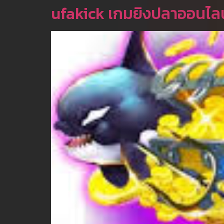
ufakick เกมยิงปลาออนไลน์ 