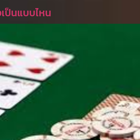
้องเป็นแบบไหน