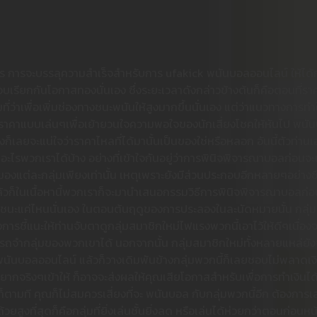
รจะบรรลุความสำเร็จสำหรับการ ufakick พนันบอลออนไลน์ ให้ได้กำไรน
รียกกันโอกาสทองนั่นเอง ซึ่งระยะเวลาดังกล่าวข้างต้นก็คือตอนที่ราค
ที่ว่าเพื่อเพิ่มช่องทางชนะพนันให้สูงมากขึ้นนั่นเอง แต่ว่าแนวทางการทำใน
คาแบบเล่นๆเพื่อเย้ายวนใจความพอใจของนักเสี่ยงโชคให้หันไป พนันบอล 
งก็เลยจะแน่ใจว่าราคาไหลที่ได้มานั้นเป็นของใช่หรือหลอก อันนี้ตัวท่า
รพวกเราได้บ้าง อย่างที่เข้าใจกันอยู่ว่าการพินิจพิจารณาบอลก่อนจะเ
องแต่ละกลุ่มเพียงเท่านั้น เหตุเพราะยังมีส่วนประกอบอีกหลายๆอย่างซึ
 แล้วก็ในเนื้อหานี้พวกเราก็จะมานำเสนอกรรมวิธีการพินิจพิจารณาบอลก่
กาสชนะแค่ไหนนั่นเอง ในตอนต้นฤดูของการประลองในละนัดหมายนั้น กลุ่มเ
รชี้แนะให้ท่านจับตาดูกลุ่มสมาชิกใหม่ไฟแรงพวกนี้เอาไว้ให้ดีๆเนื่องจ
ารถจำกลุ่มของพวกเขาได้ นอกจากนั้น กลุ่มสมาชิกใหม่ทั้งหลายแหล่ยังจำเ
ลือก พนันบอลออนไลน์ แล้วก็วางเดิมพันข้างกลุ่มพวกนี้ก็เลยชอบไม่พลาด
ากจริงๆเข้าให้ ก็อาจจะส่งผลให้คุณเสียโอกาสสำหรับเพื่อการทำเงินได้ด
็ตามที คุณก็ไม่สมควรเสี่ยงที่จะ พนันบอล กับกลุ่มพวกนี้อีก ต้องการเ
วยสูงที่สุดก็คือกลุ่มที่ยิ่งเล่นชั้นยิ่งลด หรือเล่นได้ห่วยกว่าตอนก่อนหน