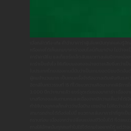
เมื่อกล่าวถึง ufa คำว่าบาคาร่าผู้เล่นพนันทุกคนคงรู้
หรือเคยได้เห็นเกมบาคาร่าออนไลน์กันมาบ้าง ไม่ว่าจะเป็
คาร่าคาสิโน และก็แชร์เคล็ดลับแนวทางเล่นนิดๆหน่อยๆ
คาร่าเป็นยังไง ให้เทียบมองคงจะง่ายดายเสียยิ่งกว่าเ
ในประเทศไทยสองเกมนี้นับว่าเป็นเกมยอดนิยมติดอันดับ
ผู้คนจำนวนมาก เป็นเกมครั้งจำต้องวางเดิมพันกันระหว่า
อิตาลีในศตวรรษที่ 15 ที่ได้แนวความคิดมาจากพิธีการโ
3,000 ปีกว่าๆมาแล้ว แชร์จุดเด่นของบาคาร่า เนื่องจากอ
บางทีอาจจะเล่นตามกระแสเนื่องจากมีความเห็นว่าได้เงิน
ทำให้บางบุคคลก็กล่าวว่าเบื่อบ้าง เชยบ้าง ไม่คิดว่าจะ
สามารถอ่านได้ดังต่อไปนี้ แนวทางเล่นบาคาร่าที่ถูกเป
ทราบก่อน เนื่องจากว่าเปลี่ยนแปลงชีวิตไปได้ !โดยแนวทา
ทางให้นักพนันทุกคนทำไปใช้ได้ตามใจอยากได้ แต่ว่าจะใ