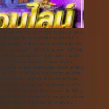
อย่างเกมที่ประหลาดตา มีความต่างจากเกมการพนันในแบบ
บบเสียงจากเล่นในเกมรวมทั้งเสียงเอฟเฟค ที่ทำให้มี
สละบริการเว็บ คาสิโนออนไลน์ ก็เลยได้เอามาใส่ เพื่อ
สามารถเล่น ทางเข้า ufabet ได้สนุกสนานแล้วก็รับเงิน
ำนาญหรือความสามารถอะไรมากมาย แล้วก็บางทีอาจไม่
สามารถหารายได้จากเกมยิงปลาได้แล้ว เกมยิงปลา
จะเป็นไปในลักษณะของเกมการพนันโดยปกติหรือในต้นแบบ
นปืน ให้ใช้ปืนเป็นอาวุธโดยมีปริมาณลูกกระสุนปืนจาก
น้า เสมือนการยิงปลาทั่วๆไปปกติ ในกรณีที่มีการยิง
ั่นเอง จากสิ่งสำคัญ ที่จะมีส่วนให้ทำพวกเราได้รับ
ะไม่มีสาระอะไรแม้พวกเรายิ่งได้แต่ว่าปลาเล็ก ซึ่งก็จะ
ห้ได้เงินในหลายๆท่านก็บางครั้งก็อาจจะมองดูภาพไม่ออก
เกมยิงปลาสำหรับเกมคาสิโนออนไลน์ มีต้นแบบซึ่ง