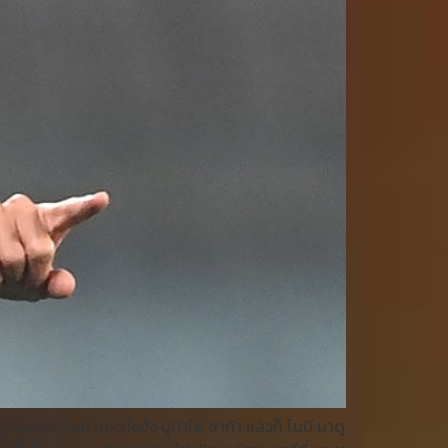
บอลออนไลน์ ของทั้งยัง บูกาโย ซาก้า แล้วก็ โนนี มาดู