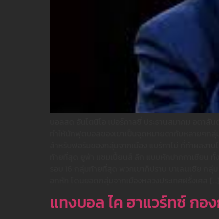
บอลสด อันโตนีโอ เปอร์คาลซี่ ประธานสมาคม อตาลันต้
ทำให้นักฟุตบอลของเขาเป็นจุดหมายตากับหลายๆกลุ่มในยุโ
สำหรับฟอร์มของกลุ่มจากเมือง แบร์กาโม่ ที่ทำผลงานได
ท้ายที่สุด ยูฟ่า แชมเปี้ยนส์ ลีก แบบหักปากกาเซียน 
รอบ 16 กลุ่มท้ายที่สุด พวกเขาก็ปราบ บาเลนเซีย กลุ่ม
อกหัก โดนยอดกลุ่มจากเมืองหลวงประเทศฝรั่งเศส […
แทงบอล ไค ฮาแวร์ทซ์ กองกล