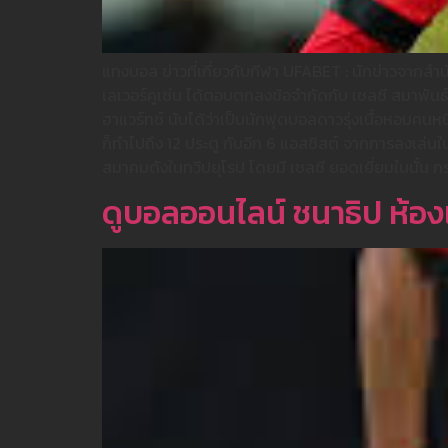
แทงบอล ข่าวที่เกี่ยวกับกีฬา UFABET : นักข่าวจากสำนัก
เลเวอร์คูเซ่น ได้ตอบตกลงข้อจำกัดกับ เชลซี สมาพันธ์
ฮาแวร์ทซ์ นับได้ว่าเป็นนักฟุตบอลดาวรุ่งเนื้อหอมคนหนึ
ก็ทำไปถึง 12 ประตู กับอีก 6 แอสซิสต์ จากการลงเล่นใ
สมาคมดังในทวีปยุโรป โดยมี เชลซี ยอดเยี่ยมในนั้น กระ
ดูบอลออนไลน์ ชนาธิป ห้อง