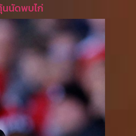
ุ้นนัดพบไก่