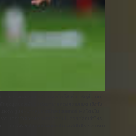
ิดหวังข้างหลังตนเองไม่อาจจะโชว์ฟอร์มเจริญในเกม
ในลีกสูงสุดของญี่ปุ่น ได้ออกมาแสดงความหมดหวังกับ
ป์ แดงดา ศูนย์หน้ากลุ่มชาติไทยด้วยสกอร์ 1-3 โดยใน
าว แต่ถ้าว่าผลงานรวมๆเขากลับไม่ค่อยดีสักเท่าไหร่
ในนาทีที่ 86 ซึ่งในเกมนี้ คอนซาโดเล ซัปโปโร ของ ชนา