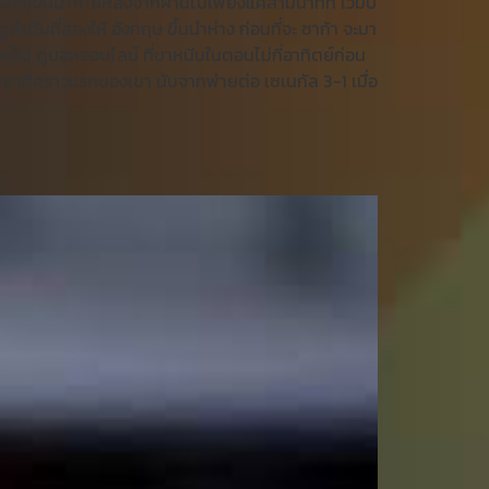
ทั้งขึ้นนำภายหลังจากผ่านไปเพียงแค่สามนาทีที่ เวมบ
ูลำดับที่สองให้ อังกฤษ ขึ้นนำห่าง ก่อนที่จะ ซาก้า จะมา
จ็บ ดูบอลออนไลน์ ที่ขาหนีบในตอนไม่กี่อาทิตย์ก่อน
้กลุ่มชาติคราวแรกของเขา นับจากพ่ายต่อ เซเนกัล 3-1 เมื่อ