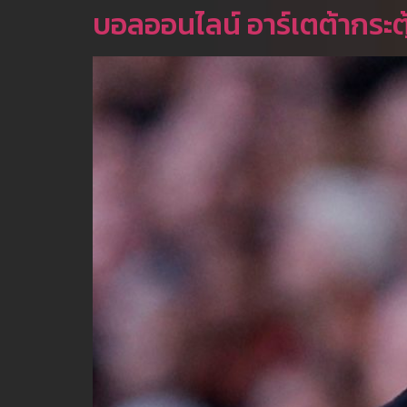
บอลออนไลน์ อาร์เตต้ากระตุ