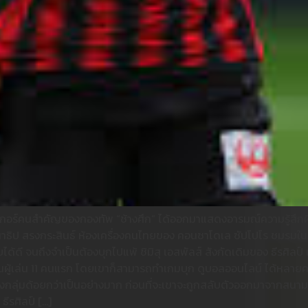
คเกอร์คนสำคัญของกองทัพ “ช้างศึก” ได้ออกมาแสดงอารมณ์ความรู้สึกผ
า ชนาธิป สรงกระสินธ์ ห้องเครื่องคนไทยของ คอนซาโดเล ซัปโปโร ชมรม
ได้ดี จนถึงจำเป็นต้องบุกไปแพ้ ชิมิสุ เอสพัลส์ สังกัดเดิมของ ธีรศิล
็นผู้เล่น 11 คนแรก โดยเขาก็สามารถทำเกมบุก ดูบอลออนไลน์ ได้หลายคร
ของกลุ่มด้อยกว่าเป็นอย่างมาก ก่อนที่จะเขาจะถูกสลับตัวออกมาจากสนาม
ธีรศิลป์ […]