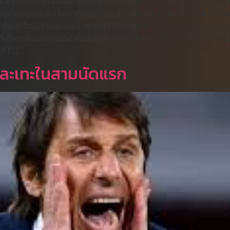
สำหรับในการเลือกแนวรุกลงสู่สนาม อังกฤษ ออกตัวได้อย่างรุนแรงรวม
้าไปอย่างงดงาม อีกเจ็ดนาทีถัดมา โอลลี่ ดูบอลสด วัตรับประทานส์ ทำประต
ไปปิดจ็อบเอาชนะ เวลส์ สบายๆ3-0 ถึงแม้ว่า ซาก้ าจะมีปัญหาการบาดเ
มเข้าที่เข้าทางไม่มีอาการอะไรก็แล้วแต่ในเกมนี้ ซึ่งถือว่าเป็นการลงเล่นให
ี่ […]
เละเทะในสามนัดแรก