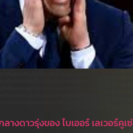
า ได้ออกมาเห็นด้วยตามจริงว่า จากผลงานอันยอดเยี่ยมของกลุ่ม พวกเ
รปอย่างใหญ่โต แม้กระนั้นแม้กระนั้นตัวเขาจะบากบั่นรั้งนักฟุตบอลชุดน
้ดีเยี่ยมมาตลอด บอลสด ก่อนหน้าที่ผ่านมา รวมทั้งในช่วงฤดูกาลนี้ ที่
ทั้งๆที่ในรอบแรก อตาลันต้า ปราชัยสกปรกในสามครั้งแรก ก่อนที่จะกลับเ
 แทงบอล ออนไลน์ ยักษ์ใหญ่ที่ ศึก ลา ลีกา สเปน ผ่านเข้ามารอบ 8 กลุ่
]
างดาวรุ่งของ ไบเออร์ เลเวอร์คูเซ